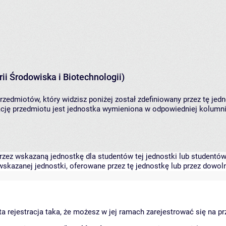
ii Środowiska i Biotechnologii)
rzedmiotów, który widzisz poniżej został zdefiniowany przez tę jed
ję przedmiotu jest jednostka wymieniona w odpowiedniej kolumnie
zez wskazaną jednostkę dla studentów tej jednostki lub studentów 
skazanej jednostki, oferowane przez tę jednostkę lub przez dowoln
arta rejestracja taka, że możesz w jej ramach zarejestrować się na p