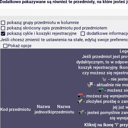
Dodatkowo pokazywane są również te przedmioty, na które jesteś ju
pokazuj grupy przedmiotu w kolumnie
pokazuj skrócony opis przedmiotu pod przedmiotem
pokazuj cykle i koszyki rejestracyjne
dodatkowe informacje 
Jeśli chcesz zmienić te ustawienia na stałe, edytuj swoje prefere
Pokaż opcje
Leg
Jeśli przedmiot jest p
dydaktycznym, to w odpowi
koszyk rejestracyjny. Iko
czy możesz się rejestr
- nie jest
- aktualnie nie m
- możesz si
- możesz się wyrejestr
- złożyłeś prośbę o zar
Nazwa
Nazwa
jej już 
Kod przedmiotu
jednostki
przedmiotu
- jesteś pomyślnie zar
się wyrej
Kliknij na ikonę "i" pr