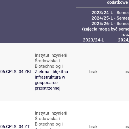
dodatkowe 
2023/24-L
- Semes
2024/25-L
- Semes
2025/26-L
- Semes
(zajęcia mogą być semes
roc
2023/24-L
2024
Instytut Inżynierii
Środowiska i
Biotechnologii
06.GPI.SI.04.ZBI
Zielona i błękitna
brak
br
infrastruktura w
gospodarce
przestrzennej
Instytut Inżynierii
Środowiska i
Biotechnologii
06.GPI.SI.04.ZT
brak
br