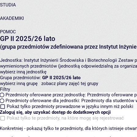
STUDIA
AKADEMIKI
POMOC
GP II 2025/26 lato
(grupa przedmiotów zdefiniowana przez Instytut Inżynier
Jednostka:
Instytut Inżynierii Środowiska i Biotechnologii
Zestaw p
wymienionych przedmiotów (jednostką odpowiedzialną za organizac
wybierz inną jednostkę
Grupa przedmiotów:
GP II 2025/26 lato
wybierz inną grupę
zobacz plany zajęć tej grupy
Filtry
Przedmioty oferowane przez jednostkę:
Przedmioty oferowane pr
Przedmioty oferowane dla jednostki:
Przedmioty dla studentów w
Pokaż tylko przedmioty prowadzone w języku innym niż polski
Zaloguj się, aby uzyskać dostęp do dodatkowych opcji
Pokaż tylko te przedmioty, na które mogę się rejestrować
Konkretniej - pokazuj tylko te przedmioty, dla których istnieje otw