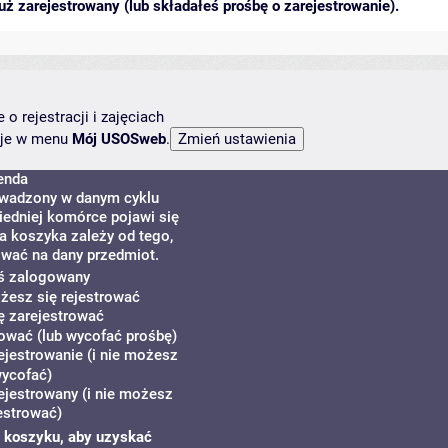
ż zarejestrowany (lub składałeś prośbę o zarejestrowanie).
o rejestracji i zajęciach
ncje w menu
Mój USOSweb
.
enda
rowadzony w danym cyklu
edniej komórce pojawi się
na koszyka zależy od tego,
ować na dany przedmiot.
eś zalogowany
ożesz się rejestrować
ę zarejestrować
ować (lub wycofać prośbę)
ejestrowanie (i nie możesz
wycofać)
ejestrowany (i nie możesz
estrować)
zy koszyku, aby uzyskać