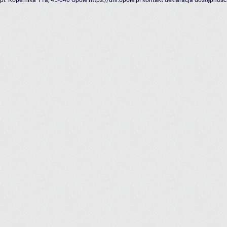
pl. Kopernika 11a, 45-040 Opole
https://uni.opole.pl
kontakt
deklaracja dostępnośc