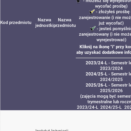
- możesz się wyrejestro
wycofać prośbę)
- złożyłeś prośbę
zarejestrowanie (i nie moż
Nazwa
Nazwa
Kod przedmiotu
już wycofać)
jednostki
przedmiotu
- jesteś pomyślni
zarejestrowany (i nie moż
wyrejestrować)
Kliknij na ikonę "i" przy k
aby uzyskać dodatkowe inf
2023/24-L
- Semestr l
2023/2024
2024/25-L
- Semestr l
2024/2025
2025/26-L
- Semestr l
2025/2026
(zajęcia mogą być semest
trymestralne lub rocz
2023/24-L
2024/25-L
20