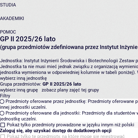
STUDIA
AKADEMIKI
POMOC
GP II 2025/26 lato
(grupa przedmiotów zdefiniowana przez Instytut Inżynier
Jednostka:
Instytut Inżynierii Środowiska i Biotechnologii
Zestaw p
Jednostka ta nie musi mieć jednak związku z organizacją wymieni
jednostka wymieniona w odpowiedniej kolumnie w tabeli poniżej).
wybierz inną jednostkę
Grupa przedmiotów:
GP II 2025/26 lato
wybierz inną grupę
zobacz plany zajęć tej grupy
Filtry
Przedmioty oferowane przez jednostkę:
Przedmioty oferowane pr
innej jednostki uczelni.
Przedmioty oferowane dla jednostki:
Przedmioty dla studentów w
jednostkę uczelni.
Pokaż tylko przedmioty prowadzone w języku innym niż polski
Zaloguj się, aby uzyskać dostęp do dodatkowych opcji
Pokaż tylko te przedmioty, na które mogę się rejestrować