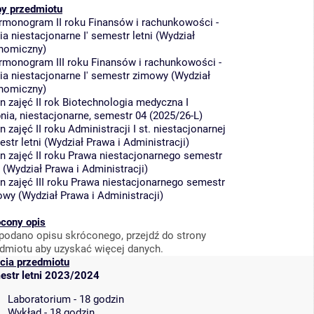
py przedmiotu
rmonogram II roku Finansów i rachunkowości -
ia niestacjonarne I' semestr letni
(
Wydział
nomiczny
)
rmonogram III roku Finansów i rachunkowości -
ia niestacjonarne I' semestr zimowy
(
Wydział
nomiczny
)
n zajęć II rok Biotechnologia medyczna I
nia, niestacjonarne, semestr 04 (2025/26-L)
n zajęć II roku Administracji I st. niestacjonarnej
str letni
(
Wydział Prawa i Administracji
)
n zajęć II roku Prawa niestacjonarnego semestr
(
Wydział Prawa i Administracji
)
n zajęć III roku Prawa niestacjonarnego semestr
owy
(
Wydział Prawa i Administracji
)
cony opis
podano opisu skróconego, przejdź do strony
dmiotu aby uzyskać więcej danych.
cia przedmiotu
estr letni 2023/2024
Laboratorium - 18 godzin
Wykład - 18 godzin