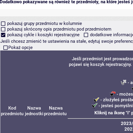
Dodatkowo pokazywane są również te przedmioty, na które jesteś ju
pokazuj grupy przedmiotu w kolumnie
pokazuj skrócony opis przedmiotu pod przedmiotem
pokazuj cykle i koszyki rejestracyjne
dodatkowe informacje 
Jeśli chcesz zmienić te ustawienia na stałe, edytuj swoje prefere
Pokaż opcje
Jeśli przedmiot jest prowadz
pojawi się koszyk rejestracyjny
- a
- możesz
- złożyłeś prośb
- jesteś pomyślni
Kod
Nazwa
Nazwa
Kliknij na ikonę "i
przedmiotu
jednostki
przedmiotu
2023
202