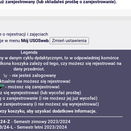
ż zarejestrowany (lub składałeś prośbę o zarejestrowanie).
o rejestracji i zajęciach
ncje w menu
Mój USOSweb
.
Legenda
ony w danym cyklu dydaktycznym, to w odpowiedniej komórce
. Ikona koszyka zależy od tego, czy możesz się rejestrować na
dany przedmiot.
- nie jesteś zalogowany
ktualnie nie możesz się rejestrować
- możesz się zarejestrować
 się wyrejestrować (lub wycofać prośbę)
ę o zarejestrowanie (i nie możesz jej już wycofać)
e zarejestrowany (i nie możesz się wyrejestrować)
" przy koszyku, aby uzyskać dodatkowe informacje.
/24-Z
- Semestr zimowy 2023/2024
3/24-L
- Semestr letni 2023/2024