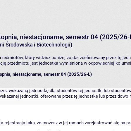
stopnia, niestacjonarne, semestr 04 (2025/26-
ii Środowiska i Biotechnologii)
rzedmiotów, który widzisz poniżej został zdefiniowany przez tę jed
ję przedmiotu jest jednostka wymieniona w odpowiedniej kolumnie
topnia, niestacjonarne, semestr 04 (2025/26-L)
zez wskazaną jednostkę dla studentów tej jednostki lub studentów 
skazanej jednostki, oferowane przez tę jednostkę lub przez dowoln
arta rejestracja taka, że możesz w jej ramach zarejestrować się na p