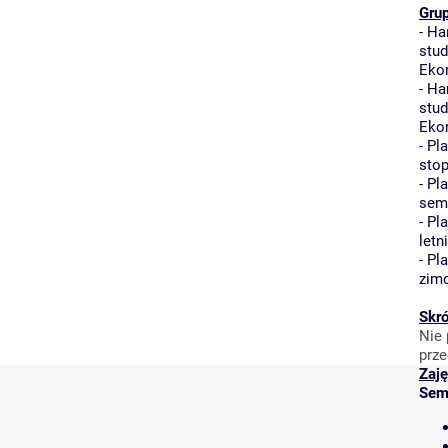
Gru
-
Ha
stud
Eko
-
Ha
stud
Eko
-
Pla
stop
-
Pla
seme
-
Pla
letni
-
Pla
zim
Skró
Nie 
prze
Zaję
Sem