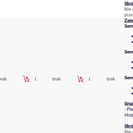
Skró
Nie 
prze
Zaję
Sem
Sem
Sem
brak
brak
brak
Gru
-
Pla
stop
Skró
Nie 