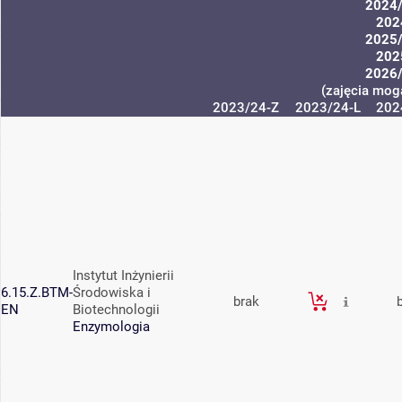
2024
202
2025
202
2026
(zajęcia mogą
2023/24-Z
2023/24-L
202
Instytut Inżynierii
6.15.Z.BTM-
Środowiska i
brak
EN
Biotechnologii
Enzymologia