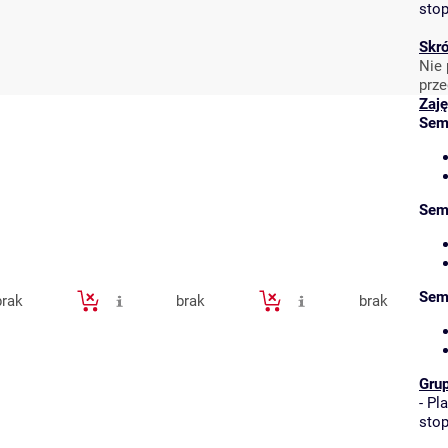
stop
Skró
Nie 
prze
Zaję
Sem
Sem
Sem
brak
brak
brak
Gru
-
Pla
stop