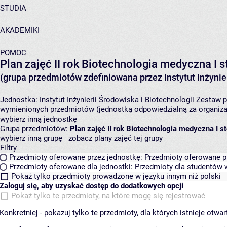
STUDIA
AKADEMIKI
POMOC
Plan zajęć II rok Biotechnologia medyczna I 
(grupa przedmiotów zdefiniowana przez Instytut Inżynier
Jednostka:
Instytut Inżynierii Środowiska i Biotechnologii
Zestaw p
wymienionych przedmiotów (jednostką odpowiedzialną za organizac
wybierz inną jednostkę
Grupa przedmiotów:
Plan zajęć II rok Biotechnologia medyczna I s
wybierz inną grupę
zobacz plany zajęć tej grupy
Filtry
Przedmioty oferowane przez jednostkę:
Przedmioty oferowane pr
Przedmioty oferowane dla jednostki:
Przedmioty dla studentów w
Pokaż tylko przedmioty prowadzone w języku innym niż polski
Zaloguj się, aby uzyskać dostęp do dodatkowych opcji
Pokaż tylko te przedmioty, na które mogę się rejestrować
Konkretniej - pokazuj tylko te przedmioty, dla których istnieje otw