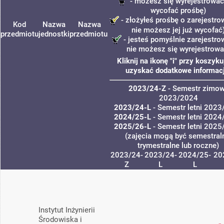
- możesz się wyrejestrować 
wycofać prośbę)
- złożyłeś prośbę o zarejestrow
Kod
Nazwa
Nazwa
nie możesz jej już wycofać
przedmiotu
jednostki
przedmiotu
- jesteś pomyślnie zarejestrow
nie możesz się wyrejestrowa
Kliknij na ikonę "i" przy koszyku
uzyskać dodatkowe informacj
2023/24-Z
- Semestr zimo
2023/2024
2023/24-L
- Semestr letni 202
2024/25-L
- Semestr letni 202
2025/26-L
- Semestr letni 202
(zajęcia mogą być semestral
trymestralne lub roczne)
2023/24-
2023/24-
2024/25-
20
Z
L
L
Instytut Inżynierii
Środowiska i