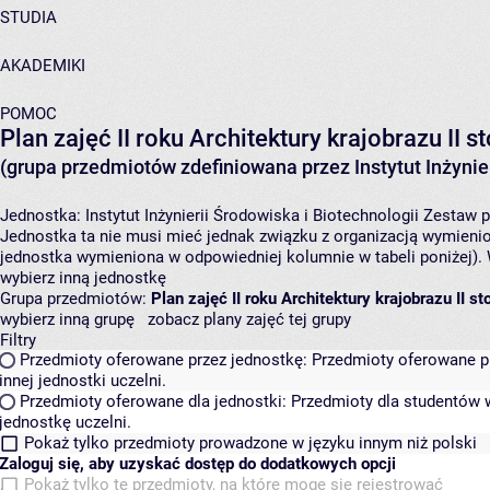
STUDIA
AKADEMIKI
POMOC
Plan zajęć II roku Architektury krajobrazu II 
(grupa przedmiotów zdefiniowana przez Instytut Inżynier
Jednostka:
Instytut Inżynierii Środowiska i Biotechnologii
Zestaw p
Jednostka ta nie musi mieć jednak związku z organizacją wymieni
jednostka wymieniona w odpowiedniej kolumnie w tabeli poniżej).
wybierz inną jednostkę
Grupa przedmiotów:
Plan zajęć II roku Architektury krajobrazu II 
wybierz inną grupę
zobacz plany zajęć tej grupy
Filtry
Przedmioty oferowane przez jednostkę:
Przedmioty oferowane pr
innej jednostki uczelni.
Przedmioty oferowane dla jednostki:
Przedmioty dla studentów w
jednostkę uczelni.
Pokaż tylko przedmioty prowadzone w języku innym niż polski
Zaloguj się, aby uzyskać dostęp do dodatkowych opcji
Pokaż tylko te przedmioty, na które mogę się rejestrować