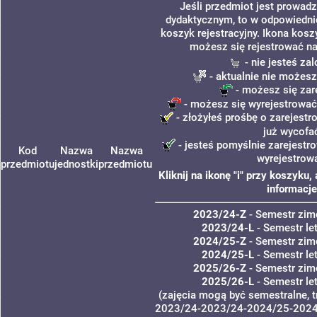
Jeśli przedmiot jest prowad
dydaktycznym, to w odpowiedni
koszyk rejestracyjny. Ikona kosz
możesz się rejestrować na
- nie jesteś z
- aktualnie nie możesz
- możesz się zar
- możesz się wyrejestrować
- złożyłeś prośbę o zarejestro
już wycofa
- jesteś pomyślnie zarejestro
Kod
Nazwa
Nazwa
wyrejestrow
przedmiotu
jednostki
przedmiotu
Kliknij na ikonę "i" przy koszyk
informacje
2023/24-Z
- Semestr zi
2023/24-L
- Semestr le
2024/25-Z
- Semestr zi
2024/25-L
- Semestr le
2025/26-Z
- Semestr zi
2025/26-L
- Semestr le
(zajęcia mogą być semestralne, t
2023/24-
2023/24-
2024/25-
2024