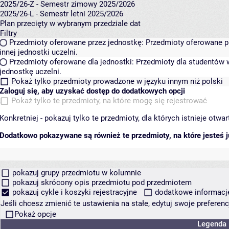
2025/26-Z - Semestr zimowy 2025/2026
2025/26-L - Semestr letni 2025/2026
Plan przecięty w wybranym przedziale dat
Filtry
Przedmioty oferowane przez jednostkę:
Przedmioty oferowane pr
innej jednostki uczelni.
Przedmioty oferowane dla jednostki:
Przedmioty dla studentów w
jednostkę uczelni.
Pokaż tylko przedmioty prowadzone w języku innym niż polski
Zaloguj się, aby uzyskać dostęp do dodatkowych opcji
Pokaż tylko te przedmioty, na które mogę się rejestrować
Konkretniej - pokazuj tylko te przedmioty, dla których istnieje otw
Dodatkowo pokazywane są również te przedmioty, na które jesteś ju
pokazuj grupy przedmiotu w kolumnie
pokazuj skrócony opis przedmiotu pod przedmiotem
pokazuj cykle i koszyki rejestracyjne
dodatkowe informacje 
Jeśli chcesz zmienić te ustawienia na stałe, edytuj swoje prefere
Pokaż opcje
Legenda