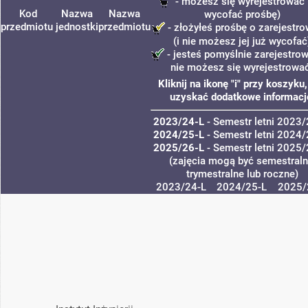
- możesz się wyrejestrować 
Kod
Nazwa
Nazwa
wycofać prośbę)
przedmiotu
jednostki
przedmiotu
- złożyłeś prośbę o zarejestr
(i nie możesz jej już wycofać
- jesteś pomyślnie zarejestrow
nie możesz się wyrejestrowa
Kliknij na ikonę "i" przy koszyku
uzyskać dodatkowe informacj
2023/24-L
- Semestr letni 2023
2024/25-L
- Semestr letni 2024
2025/26-L
- Semestr letni 2025
(zajęcia mogą być semestraln
trymestralne lub roczne)
2023/24-L
2024/25-L
2025/