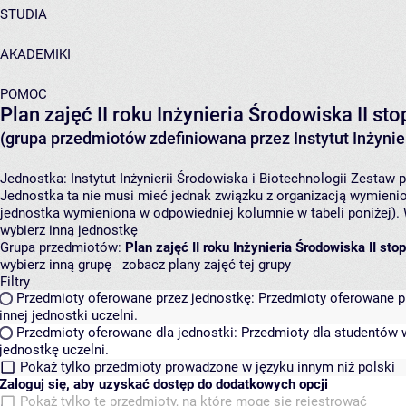
STUDIA
AKADEMIKI
POMOC
Plan zajęć II roku Inżynieria Środowiska II s
(grupa przedmiotów zdefiniowana przez Instytut Inżynier
Jednostka:
Instytut Inżynierii Środowiska i Biotechnologii
Zestaw p
Jednostka ta nie musi mieć jednak związku z organizacją wymieni
jednostka wymieniona w odpowiedniej kolumnie w tabeli poniżej).
wybierz inną jednostkę
Grupa przedmiotów:
Plan zajęć II roku Inżynieria Środowiska II s
wybierz inną grupę
zobacz plany zajęć tej grupy
Filtry
Przedmioty oferowane przez jednostkę:
Przedmioty oferowane pr
innej jednostki uczelni.
Przedmioty oferowane dla jednostki:
Przedmioty dla studentów w
jednostkę uczelni.
Pokaż tylko przedmioty prowadzone w języku innym niż polski
Zaloguj się, aby uzyskać dostęp do dodatkowych opcji
Pokaż tylko te przedmioty, na które mogę się rejestrować