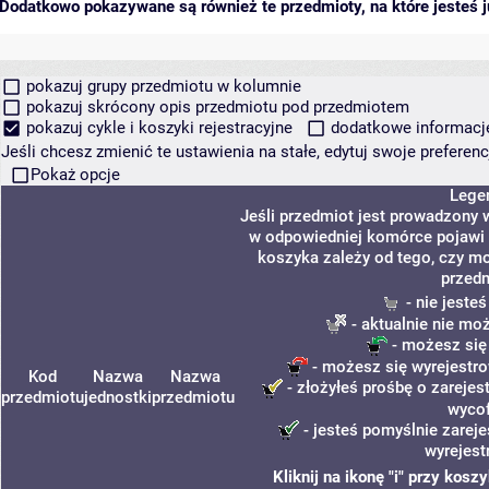
Dodatkowo pokazywane są również te przedmioty, na które jesteś ju
pokazuj grupy przedmiotu w kolumnie
pokazuj skrócony opis przedmiotu pod przedmiotem
pokazuj cykle i koszyki rejestracyjne
dodatkowe informacje 
Jeśli chcesz zmienić te ustawienia na stałe, edytuj swoje prefere
Pokaż opcje
Lege
Jeśli przedmiot jest prowadzony 
w odpowiedniej komórce pojawi s
koszyka zależy od tego, czy mo
przedm
- nie jeste
- aktualnie nie mo
- możesz się
- możesz się wyrejestro
Kod
Nazwa
Nazwa
- złożyłeś prośbę o zarejest
przedmiotu
jednostki
przedmiotu
wycof
- jesteś pomyślnie zareje
wyrejest
Kliknij na ikonę "i" przy kos