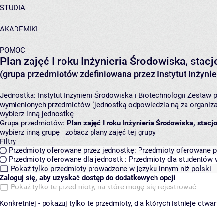
STUDIA
AKADEMIKI
POMOC
Plan zajęć I roku Inżynieria Środowiska, sta
(grupa przedmiotów zdefiniowana przez Instytut Inżynier
Jednostka:
Instytut Inżynierii Środowiska i Biotechnologii
Zestaw p
wymienionych przedmiotów (jednostką odpowiedzialną za organizac
wybierz inną jednostkę
Grupa przedmiotów:
Plan zajęć I roku Inżynieria Środowiska, sta
wybierz inną grupę
zobacz plany zajęć tej grupy
Filtry
Przedmioty oferowane przez jednostkę:
Przedmioty oferowane pr
Przedmioty oferowane dla jednostki:
Przedmioty dla studentów w
Pokaż tylko przedmioty prowadzone w języku innym niż polski
Zaloguj się, aby uzyskać dostęp do dodatkowych opcji
Pokaż tylko te przedmioty, na które mogę się rejestrować
Konkretniej - pokazuj tylko te przedmioty, dla których istnieje otw