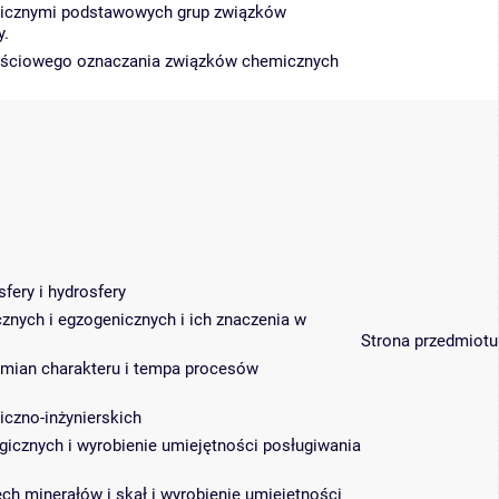
licznymi podstawowych grup związków
y.
lościowego oznaczania związków chemicznych
fery i hydrosfery
znych i egzogenicznych i ich znaczenia w
Strona przedmiotu
zmian charakteru i tempa procesów
iczno-inżynierskich
gicznych i wyrobienie umiejętności posługiwania
h minerałów i skał i wyrobienie umiejętności