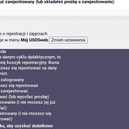
ż zarejestrowany (lub składałeś prośbę o zarejestrowanie).
o rejestracji i zajęciach
ncje w menu
Mój USOSweb
.
nda
w danym cyklu dydaktycznym, to
ię koszyk rejestracyjny. Ikona
żesz się rejestrować na dany
iot.
ś zalogowany
żesz się rejestrować
 zarejestrować
wać (lub wycofać prośbę)
rowanie (i nie możesz jej już
ać)
strowany (i nie możesz się
rować)
zyku, aby uzyskać dodatkowe