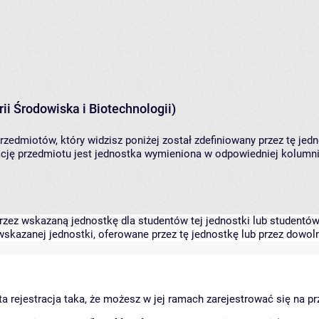
ii Środowiska i Biotechnologii)
rzedmiotów, który widzisz poniżej został zdefiniowany przez tę jed
ję przedmiotu jest jednostka wymieniona w odpowiedniej kolumnie
zez wskazaną jednostkę dla studentów tej jednostki lub studentów 
skazanej jednostki, oferowane przez tę jednostkę lub przez dowoln
arta rejestracja taka, że możesz w jej ramach zarejestrować się na p