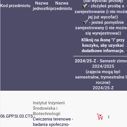
(lub wycofać prośbę)
Nazwa
Nazwa
Kod przedmiotu
- złożyłeś prośbę o
jednostki
przedmiotu
zarejestrowanie (i nie moż
jej już wycofać)
- jesteś pomyślnie
zarejestrowany (i nie może
się wyrejestrować)
Kliknij na ikonę "i" przy
koszyku, aby uzyskać
dodatkowe informacje.
2024/25-Z
- Semestr zimo
2024/2025
(zajęcia mogą być
semestralne, trymestralne 
roczne)
2024/25-Z
Instytut Inżynierii
Środowiska i
Biotechnologii
06.GPP.SI.03.CTS
Ćwiczenia terenowe -
badania społeczno-