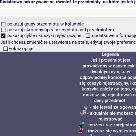
Dodatkowo pokazywane są również te przedmioty, na które jesteś ju
pokazuj grupy przedmiotu w kolumnie
pokazuj skrócony opis przedmiotu pod przedmiotem
pokazuj cykle i koszyki rejestracyjne
dodatkowe informacje 
Jeśli chcesz zmienić te ustawienia na stałe, edytuj swoje prefere
Pokaż opcje
Legenda
Jeśli przedmiot jest
prowadzony w danym cykl
dydaktycznym, to w
odpowiedniej komórce poj
się koszyk rejestracyjny. Ik
koszyka zależy od tego, c
możesz się rejestrować n
dany przedmiot.
- nie jesteś zalogowan
- aktualnie nie możesz 
rejestrować
- możesz się zarejestro
- możesz się wyrejestro