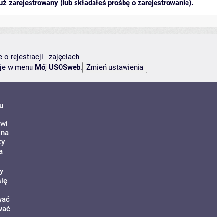
ż zarejestrowany (lub składałeś prośbę o zarejestrowanie).
o rejestracji i zajęciach
ncje w menu
Mój USOSweb
.
u
awi
ona
zy
a
y
się
wać
wać