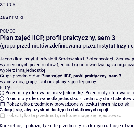
STUDIA
AKADEMIKI
POMOC
Plan zajęć IIGP, profil praktyczny, sem 3
(grupa przedmiotów zdefiniowana przez Instytut Inżynier
Jednostka:
Instytut Inżynierii Środowiska i Biotechnologii
Zestaw p
wymienionych przedmiotów (jednostką odpowiedzialną za organizac
wybierz inną jednostkę
Grupa przedmiotów:
Plan zajęć IIGP, profil praktyczny, sem 3
wybierz inną grupę
zobacz plany zajęć tej grupy
Filtry
Przedmioty oferowane przez jednostkę:
Przedmioty oferowane pr
Przedmioty oferowane dla jednostki:
Przedmioty dla studentów w
Pokaż tylko przedmioty prowadzone w języku innym niż polski
Zaloguj się, aby uzyskać dostęp do dodatkowych opcji
Pokaż tylko te przedmioty, na które mogę się rejestrować
Konkretniej - pokazuj tylko te przedmioty, dla których istnieje otw