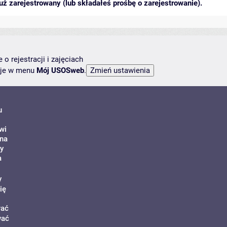
ż zarejestrowany (lub składałeś prośbę o zarejestrowanie).
o rejestracji i zajęciach
ncje w menu
Mój USOSweb
.
u
wi
ona
y
a
y
ię
wać
wać