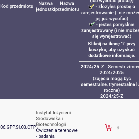
(lub wycofać prośbę)
Nazwa
Nazwa
Kod przedmiotu
- złożyłeś prośbę o
jednostki
przedmiotu
zarejestrowanie (i nie może
jej już wycofać)
- jesteś pomyślnie
zarejestrowany (i nie może
się wyrejestrować)
Kliknij na ikonę "i" przy
koszyku, aby uzyskać
dodatkowe informacje.
2024/25-Z
- Semestr zimo
2024/2025
(zajęcia mogą być
semestralne, trymestralne l
roczne)
2024/25-Z
Instytut Inżynierii
Środowiska i
Biotechnologii
06.GPP.SI.03.CTP
Ćwiczenia terenowe
- badania