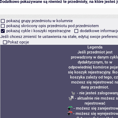
Dodatkowo pokazywane są również te przedmioty, na które jesteś ju
pokazuj grupy przedmiotu w kolumnie
pokazuj skrócony opis przedmiotu pod przedmiotem
pokazuj cykle i koszyki rejestracyjne
dodatkowe informacje 
Jeśli chcesz zmienić te ustawienia na stałe, edytuj swoje prefere
Pokaż opcje
Legenda
Jeśli przedmiot jest
prowadzony w danym cykl
dydaktycznym, to w
odpowiedniej komórce poja
się koszyk rejestracyjny. Ik
koszyka zależy od tego, cz
możesz się rejestrować n
dany przedmiot.
- nie jesteś zalogowan
- aktualnie nie możesz s
rejestrować
- możesz się zarejestro
- możesz się wyrejestro