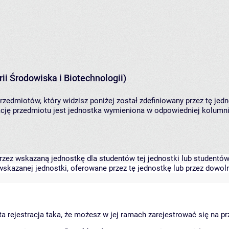
ii Środowiska i Biotechnologii)
rzedmiotów, który widzisz poniżej został zdefiniowany przez tę jed
ję przedmiotu jest jednostka wymieniona w odpowiedniej kolumnie
zez wskazaną jednostkę dla studentów tej jednostki lub studentów 
skazanej jednostki, oferowane przez tę jednostkę lub przez dowoln
arta rejestracja taka, że możesz w jej ramach zarejestrować się na p