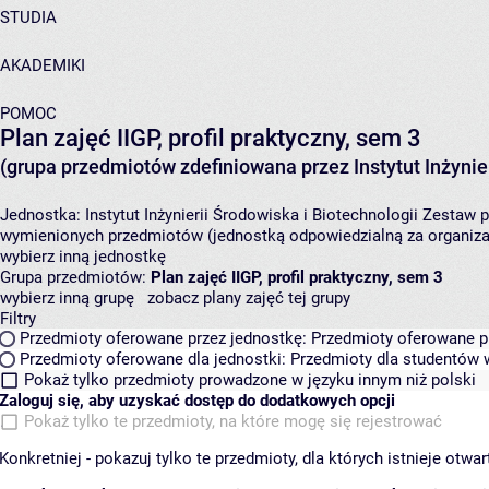
STUDIA
AKADEMIKI
POMOC
Plan zajęć IIGP, profil praktyczny, sem 3
(grupa przedmiotów zdefiniowana przez Instytut Inżynier
Jednostka:
Instytut Inżynierii Środowiska i Biotechnologii
Zestaw p
wymienionych przedmiotów (jednostką odpowiedzialną za organizac
wybierz inną jednostkę
Grupa przedmiotów:
Plan zajęć IIGP, profil praktyczny, sem 3
wybierz inną grupę
zobacz plany zajęć tej grupy
Filtry
Przedmioty oferowane przez jednostkę:
Przedmioty oferowane pr
Przedmioty oferowane dla jednostki:
Przedmioty dla studentów w
Pokaż tylko przedmioty prowadzone w języku innym niż polski
Zaloguj się, aby uzyskać dostęp do dodatkowych opcji
Pokaż tylko te przedmioty, na które mogę się rejestrować
Konkretniej - pokazuj tylko te przedmioty, dla których istnieje otw