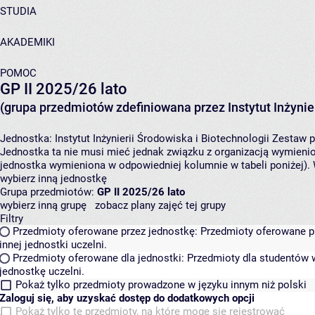
STUDIA
AKADEMIKI
POMOC
GP II 2025/26 lato
(grupa przedmiotów zdefiniowana przez Instytut Inżynier
Jednostka:
Instytut Inżynierii Środowiska i Biotechnologii
Zestaw p
Jednostka ta nie musi mieć jednak związku z organizacją wymieni
jednostka wymieniona w odpowiedniej kolumnie w tabeli poniżej).
wybierz inną jednostkę
Grupa przedmiotów:
GP II 2025/26 lato
wybierz inną grupę
zobacz plany zajęć tej grupy
Filtry
Przedmioty oferowane przez jednostkę:
Przedmioty oferowane pr
innej jednostki uczelni.
Przedmioty oferowane dla jednostki:
Przedmioty dla studentów w
jednostkę uczelni.
Pokaż tylko przedmioty prowadzone w języku innym niż polski
Zaloguj się, aby uzyskać dostęp do dodatkowych opcji
Pokaż tylko te przedmioty, na które mogę się rejestrować