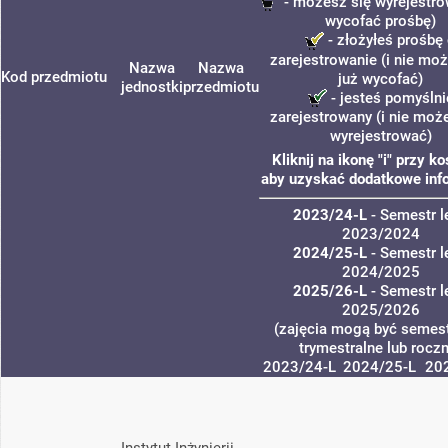
- możesz się wyrejestro
wycofać prośbę)
- złożyłeś prośbę
zarejestrowanie (i nie moż
Nazwa
Nazwa
Kod przedmiotu
już wycofać)
jednostki
przedmiotu
- jesteś pomyślni
zarejestrowany (i nie moż
wyrejestrować)
Kliknij na ikonę "i" przy k
aby uzyskać dodatkowe inf
2023/24-L
- Semestr l
2023/2024
2024/25-L
- Semestr l
2024/2025
2025/26-L
- Semestr l
2025/2026
(zajęcia mogą być semest
trymestralne lub rocz
2023/24-L
2024/25-L
20