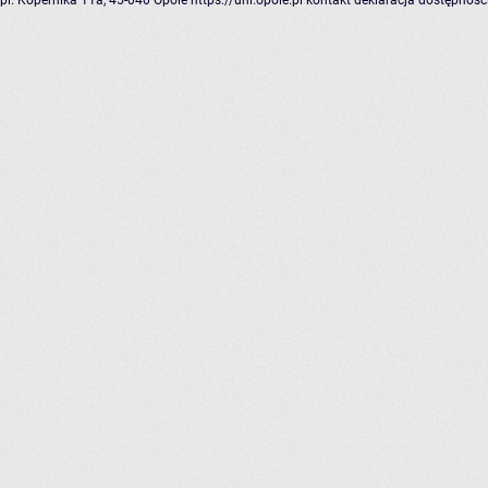
pl. Kopernika 11a, 45-040 Opole
https://uni.opole.pl
kontakt
deklaracja dostępnośc