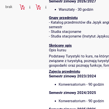
Semestr zimowy 2026/2027
brak
Warsztaty - 30 godzin
Grupy przedmiotu
-
Katalog przedmiotów dla Język angiel
semestr
-
Studia stacjonarne
-
Studia stacjonarne
(
Instytut Język
Skrócony opis
Opis kursu
Podstawy Turystyki to kurs, na któr
związane z turystyką, poznają turyst
gospodarki oraz poznają funkcje, form
Zajęcia przedmiotu
Semestr zimowy 2023/2024
Konwersatorium - 90 godzin
Semestr zimowy 2024/2025
Konwersatorium - 90 godzin