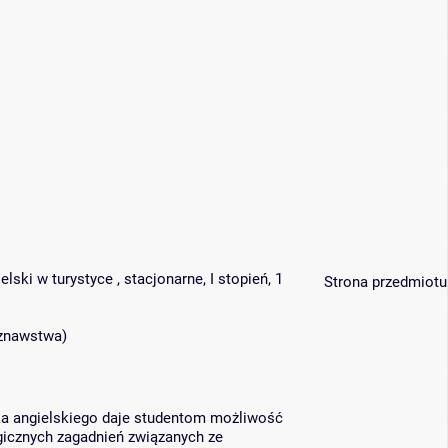
ski w turystyce , stacjonarne, I stopień, 1
Strona przedmiotu
oznawstwa
)
yka angielskiego daje studentom możliwość
gicznych zagadnień związanych ze