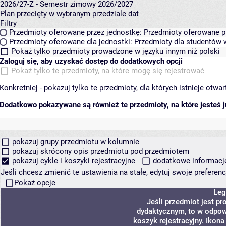
2026/27-Z - Semestr zimowy 2026/2027
Plan przecięty w wybranym przedziale dat
Filtry
Przedmioty oferowane przez jednostkę:
Przedmioty oferowane pr
Przedmioty oferowane dla jednostki:
Przedmioty dla studentów w
Pokaż tylko przedmioty prowadzone w języku innym niż polski
Zaloguj się, aby uzyskać dostęp do dodatkowych opcji
Pokaż tylko te przedmioty, na które mogę się rejestrować
Konkretniej - pokazuj tylko te przedmioty, dla których istnieje otw
Dodatkowo pokazywane są również te przedmioty, na które jesteś ju
pokazuj grupy przedmiotu w kolumnie
pokazuj skrócony opis przedmiotu pod przedmiotem
pokazuj cykle i koszyki rejestracyjne
dodatkowe informacje 
Jeśli chcesz zmienić te ustawienia na stałe, edytuj swoje prefere
Pokaż opcje
Leg
Jeśli przedmiot jest p
dydaktycznym, to w odpow
koszyk rejestracyjny. Ikona