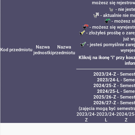
możesz się rejestrow
- nie jes
- aktualnie nie m
- możesz si
- możesz się wyrejest
- złożyłeś prośbę o zare
już w
- jesteś pomyślnie zare
Nazwa
Nazwa
Kod przedmiotu
wyreje
jednostki
przedmiotu
Kliknij na ikonę "i" przy k
infor
2023/24-Z
- Semes
2023/24-L
- Semes
2024/25-Z
- Semes
2024/25-L
- Semes
2025/26-Z
- Semes
2026/27-Z
- Semes
(zajęcia mogą być semestral
2023/24-
2023/24-
2024/25
Z
L
Z