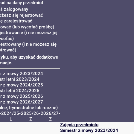
ać na dany przedmiot.
teś zalogowany
ożesz się rejestrować
ę zarejestrować
rować (lub wycofać prośbę)
jestrowanie (i nie możesz jej
ycofać)
jestrowany (i nie możesz się
strować)
oszyku, aby uzyskać dodatkowe
macje.
tr zimowy 2023/2024
tr letni 2023/2024
tr zimowy 2024/2025
tr letni 2024/2025
tr zimowy 2025/2026
tr zimowy 2026/2027
ne, trymestralne lub roczne)
-
2024/25-
2025/26-
2026/27-
L
Z
Z
Zajęcia przedmiotu
Semestr zimowy 2023/2024