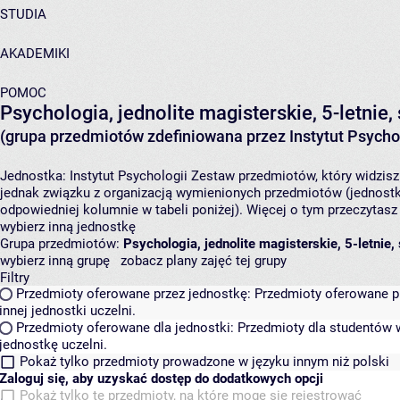
STUDIA
AKADEMIKI
POMOC
Psychologia, jednolite magisterskie, 5-letnie,
(grupa przedmiotów zdefiniowana przez Instytut Psychol
Jednostka:
Instytut Psychologii
Zestaw przedmiotów, który widzisz 
jednak związku z organizacją wymienionych przedmiotów (jednostk
odpowiedniej kolumnie w tabeli poniżej). Więcej o tym przeczytas
wybierz inną jednostkę
Grupa przedmiotów:
Psychologia, jednolite magisterskie, 5-letnie,
wybierz inną grupę
zobacz plany zajęć tej grupy
Filtry
Przedmioty oferowane przez jednostkę:
Przedmioty oferowane pr
innej jednostki uczelni.
Przedmioty oferowane dla jednostki:
Przedmioty dla studentów w
jednostkę uczelni.
Pokaż tylko przedmioty prowadzone w języku innym niż polski
Zaloguj się, aby uzyskać dostęp do dodatkowych opcji
Pokaż tylko te przedmioty, na które mogę się rejestrować