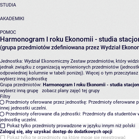
STUDIA
AKADEMIKI
POMOC
Harmonogram I roku Ekonomii - studia stacjo
(grupa przedmiotów zdefiniowana przez Wydział Ekono
Jednostka:
Wydział Ekonomiczny
Zestaw przedmiotów, który widzis
jednak związku z organizacją wymienionych przedmiotów (jednostk
odpowiedniej kolumnie w tabeli poniżej). Więcej o tym przeczytas
wybierz inną jednostkę
Grupa przedmiotów:
Harmonogram I roku Ekonomii - studia stacjon
wybierz inną grupę
zobacz plany zajęć tej grupy
Filtry
Przedmioty oferowane przez jednostkę:
Przedmioty oferowane pr
innej jednostki uczelni.
Przedmioty oferowane dla jednostki:
Przedmioty dla studentów w
jednostkę uczelni.
Pokaż tylko przedmioty prowadzone w języku innym niż polski
Zaloguj się, aby uzyskać dostęp do dodatkowych opcji
Pokaż tylko te przedmioty, na które mogę się rejestrować