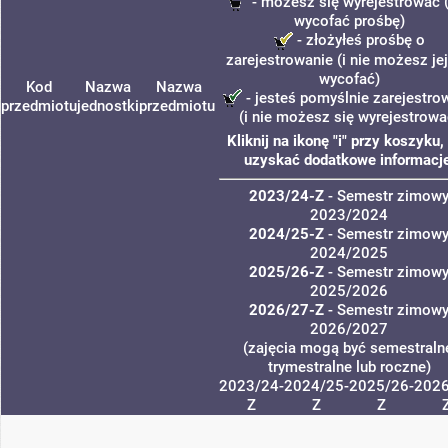
- możesz się wyrejestrować (
wycofać prośbę)
- złożyłeś prośbę o
zarejestrowanie (i nie możesz jej
wycofać)
Kod
Nazwa
Nazwa
- jesteś pomyślnie zarejestro
przedmiotu
jednostki
przedmiotu
(i nie możesz się wyrejestrowa
Kliknij na ikonę "i" przy koszyku,
uzyskać dodatkowe informacje
2023/24-Z
- Semestr zimow
2023/2024
2024/25-Z
- Semestr zimow
2024/2025
2025/26-Z
- Semestr zimow
2025/2026
2026/27-Z
- Semestr zimow
2026/2027
(zajęcia mogą być semestraln
trymestralne lub roczne)
2023/24-
2024/25-
2025/26-
2026
Z
Z
Z