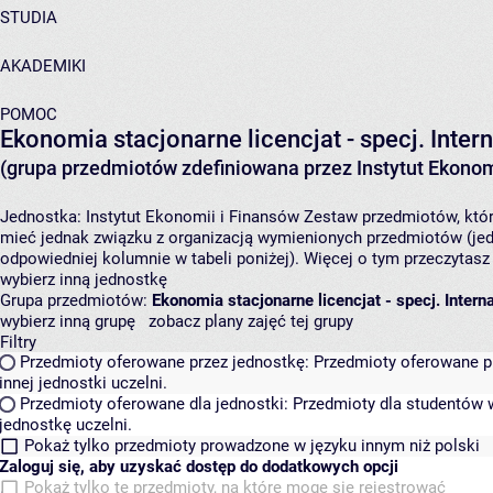
STUDIA
AKADEMIKI
POMOC
Ekonomia stacjonarne licencjat - specj. Inter
(grupa przedmiotów zdefiniowana przez Instytut Ekonom
Jednostka:
Instytut Ekonomii i Finansów
Zestaw przedmiotów, który
mieć jednak związku z organizacją wymienionych przedmiotów (jed
odpowiedniej kolumnie w tabeli poniżej). Więcej o tym przeczytas
wybierz inną jednostkę
Grupa przedmiotów:
Ekonomia stacjonarne licencjat - specj. Intern
wybierz inną grupę
zobacz plany zajęć tej grupy
Filtry
Przedmioty oferowane przez jednostkę:
Przedmioty oferowane pr
innej jednostki uczelni.
Przedmioty oferowane dla jednostki:
Przedmioty dla studentów w
jednostkę uczelni.
Pokaż tylko przedmioty prowadzone w języku innym niż polski
Zaloguj się, aby uzyskać dostęp do dodatkowych opcji
Pokaż tylko te przedmioty, na które mogę się rejestrować