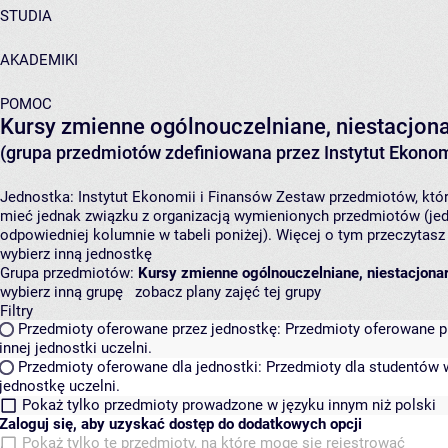
STUDIA
AKADEMIKI
POMOC
Kursy zmienne ogólnouczelniane, niestacjon
(grupa przedmiotów zdefiniowana przez Instytut Ekonom
Jednostka:
Instytut Ekonomii i Finansów
Zestaw przedmiotów, który
mieć jednak związku z organizacją wymienionych przedmiotów (jed
odpowiedniej kolumnie w tabeli poniżej). Więcej o tym przeczytas
wybierz inną jednostkę
Grupa przedmiotów:
Kursy zmienne ogólnouczelniane, niestacjona
wybierz inną grupę
zobacz plany zajęć tej grupy
Filtry
Przedmioty oferowane przez jednostkę:
Przedmioty oferowane pr
innej jednostki uczelni.
Przedmioty oferowane dla jednostki:
Przedmioty dla studentów w
jednostkę uczelni.
Pokaż tylko przedmioty prowadzone w języku innym niż polski
Zaloguj się, aby uzyskać dostęp do dodatkowych opcji
Pokaż tylko te przedmioty, na które mogę się rejestrować