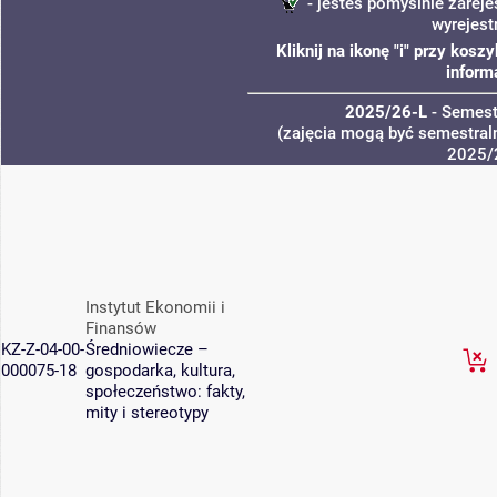
- jesteś pomyślnie zareje
wyrejest
Kliknij na ikonę "i" przy kos
inform
2025/26-L
- Semest
(zajęcia mogą być semestraln
2025/
Instytut Ekonomii i
Finansów
KZ-Z-04-00-
Średniowiecze –
000075-18
gospodarka, kultura,
społeczeństwo: fakty,
mity i stereotypy