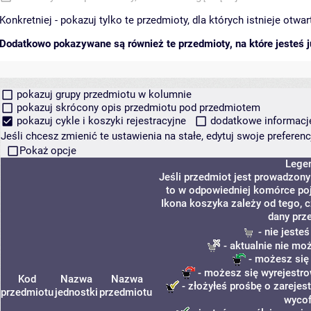
Konkretniej - pokazuj tylko te przedmioty, dla których istnieje otw
Dodatkowo pokazywane są również te przedmioty, na które jesteś ju
pokazuj grupy przedmiotu w kolumnie
pokazuj skrócony opis przedmiotu pod przedmiotem
pokazuj cykle i koszyki rejestracyjne
dodatkowe informacje 
Jeśli chcesz zmienić te ustawienia na stałe, edytuj swoje prefere
Pokaż opcje
Lege
Jeśli przedmiot jest prowadzon
to w odpowiedniej komórce poja
Ikona koszyka zależy od tego, 
dany prz
- nie jeste
- aktualnie nie mo
- możesz się
- możesz się wyrejestro
Kod
Nazwa
Nazwa
- złożyłeś prośbę o zarejest
przedmiotu
jednostki
przedmiotu
wycof