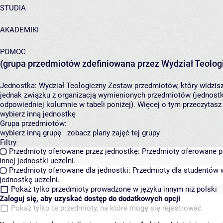
STUDIA
AKADEMIKI
POMOC
(grupa przedmiotów zdefiniowana przez Wydział Teolog
Jednostka:
Wydział Teologiczny
Zestaw przedmiotów, który widzisz
jednak związku z organizacją wymienionych przedmiotów (jednostk
odpowiedniej kolumnie w tabeli poniżej). Więcej o tym przeczytas
wybierz inną jednostkę
Grupa przedmiotów:
wybierz inną grupę
zobacz plany zajęć tej grupy
Filtry
Przedmioty oferowane przez jednostkę:
Przedmioty oferowane pr
innej jednostki uczelni.
Przedmioty oferowane dla jednostki:
Przedmioty dla studentów w
jednostkę uczelni.
Pokaż tylko przedmioty prowadzone w języku innym niż polski
Zaloguj się, aby uzyskać dostęp do dodatkowych opcji
Pokaż tylko te przedmioty, na które mogę się rejestrować