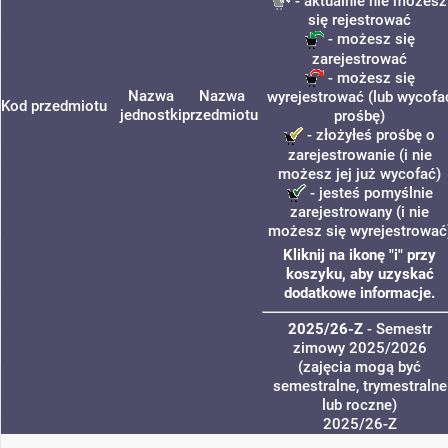
- aktualnie nie możesz
się rejestrować
- możesz się
zarejestrować
- możesz się
Nazwa
Nazwa
wyrejestrować (lub wycofa
Kod przedmiotu
jednostki
przedmiotu
prośbę)
- złożyłeś prośbę o
zarejestrowanie (i nie
możesz jej już wycofać)
- jesteś pomyślnie
zarejestrowany (i nie
możesz się wyrejestrować
Kliknij na ikonę "i" przy
koszyku, aby uzyskać
dodatkowe informacje.
2025/26-Z
- Semestr
zimowy 2025/2026
(zajęcia mogą być
semestralne, trymestralne
lub roczne)
2025/26-Z