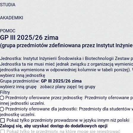
STUDIA
AKADEMIKI
POMOC
GP III 2025/26 zima
(grupa przedmiotów zdefiniowana przez Instytut Inżynier
Jednostka:
Instytut Inżynierii Środowiska i Biotechnologii
Zestaw p
Jednostka ta nie musi mieć jednak związku z organizacją wymieni
jednostka wymieniona w odpowiedniej kolumnie w tabeli poniżej).
wybierz inną jednostkę
Grupa przedmiotów:
GP III 2025/26 zima
wybierz inną grupę
zobacz plany zajęć tej grupy
Filtry
Przedmioty oferowane przez jednostkę:
Przedmioty oferowane pr
innej jednostki uczelni.
Przedmioty oferowane dla jednostki:
Przedmioty dla studentów w
jednostkę uczelni.
Pokaż tylko przedmioty prowadzone w języku innym niż polski
Zaloguj się, aby uzyskać dostęp do dodatkowych opcji
Pokaż tylko te przedmioty, na które mogę się rejestrować