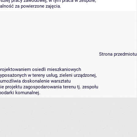
szłej pracy zawodowej, w tym praca w zespole,
alność za powierzone zajęcia.
Strona przedmiotu
projektowaniem osiedli mieszkaniowych
wyposażonych w tereny usług, zieleni urządzonej,
t umożliwia doskonalenie warsztatu
e projektu zagospodarowania terenu tj. zespołu
podarki komunalnej.