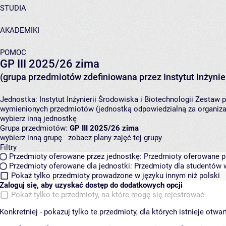
STUDIA
AKADEMIKI
POMOC
GP III 2025/26 zima
(grupa przedmiotów zdefiniowana przez Instytut Inżynier
Jednostka:
Instytut Inżynierii Środowiska i Biotechnologii
Zestaw p
wymienionych przedmiotów (jednostką odpowiedzialną za organizac
wybierz inną jednostkę
Grupa przedmiotów:
GP III 2025/26 zima
wybierz inną grupę
zobacz plany zajęć tej grupy
Filtry
Przedmioty oferowane przez jednostkę:
Przedmioty oferowane pr
Przedmioty oferowane dla jednostki:
Przedmioty dla studentów w
Pokaż tylko przedmioty prowadzone w języku innym niż polski
Zaloguj się, aby uzyskać dostęp do dodatkowych opcji
Pokaż tylko te przedmioty, na które mogę się rejestrować
Konkretniej - pokazuj tylko te przedmioty, dla których istnieje otw