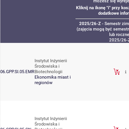
możesz się wyrej
Kliknij na ikonę "i" przy k
dodatkowe info
2025/26-Z
- Semestr zi
(zajęcia mogą być semestra
lub roczne
2025/26-
Instytut Inżynierii
Środowiska i
06.GPP.SI.05.EMR
Biotechnologii
Ekonomika miast i
regionów
Instytut Inżynierii
Środowiska i