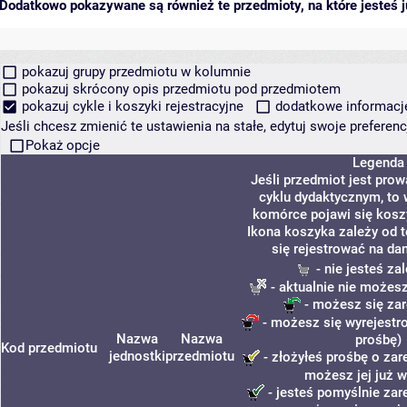
Dodatkowo pokazywane są również te przedmioty, na które jesteś ju
pokazuj grupy przedmiotu w kolumnie
pokazuj skrócony opis przedmiotu pod przedmiotem
pokazuj cykle i koszyki rejestracyjne
dodatkowe informacje 
Jeśli chcesz zmienić te ustawienia na stałe, edytuj swoje prefere
Pokaż opcje
Legenda
Jeśli przedmiot jest pr
cyklu dydaktycznym, to 
komórce pojawi się koszy
Ikona koszyka zależy od 
się rejestrować na da
- nie jesteś z
- aktualnie nie możesz
- możesz się zar
- możesz się wyrejestr
Nazwa
Nazwa
prośbę)
Kod przedmiotu
jednostki
przedmiotu
- złożyłeś prośbę o zare
możesz jej już w
- jesteś pomyślnie zare