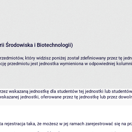
ii Środowiska i Biotechnologii)
rzedmiotów, który widzisz poniżej został zdefiniowany przez tę jed
ję przedmiotu jest jednostka wymieniona w odpowiedniej kolumnie
zez wskazaną jednostkę dla studentów tej jednostki lub studentów 
skazanej jednostki, oferowane przez tę jednostkę lub przez dowoln
arta rejestracja taka, że możesz w jej ramach zarejestrować się na p