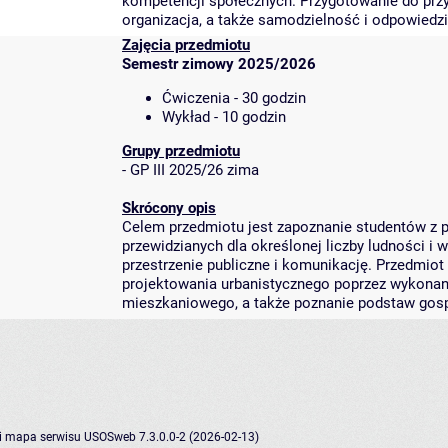
kompetencji społecznych. Przygotowanie do przy
organizacja, a także samodzielność i odpowiedzi
Zajęcia przedmiotu
Semestr zimowy 2025/2026
Ćwiczenia - 30 godzin
Wykład - 10 godzin
Grupy przedmiotu
-
GP III 2025/26 zima
Skrócony opis
Celem przedmiotu jest zapoznanie studentów z 
przewidzianych dla określonej liczby ludności i 
przestrzenie publiczne i komunikację. Przedmio
projektowania urbanistycznego poprzez wykonani
mieszkaniowego, a także poznanie podstaw gos
i
mapa serwisu
USOSweb 7.3.0.0-2 (2026-02-13)