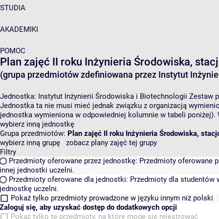
STUDIA
AKADEMIKI
POMOC
Plan zajęć II roku Inżynieria Środowiska, st
(grupa przedmiotów zdefiniowana przez Instytut Inżynier
Jednostka:
Instytut Inżynierii Środowiska i Biotechnologii
Zestaw p
Jednostka ta nie musi mieć jednak związku z organizacją wymieni
jednostka wymieniona w odpowiedniej kolumnie w tabeli poniżej).
wybierz inną jednostkę
Grupa przedmiotów:
Plan zajęć II roku Inżynieria Środowiska, sta
wybierz inną grupę
zobacz plany zajęć tej grupy
Filtry
Przedmioty oferowane przez jednostkę:
Przedmioty oferowane pr
innej jednostki uczelni.
Przedmioty oferowane dla jednostki:
Przedmioty dla studentów w
jednostkę uczelni.
Pokaż tylko przedmioty prowadzone w języku innym niż polski
Zaloguj się, aby uzyskać dostęp do dodatkowych opcji
Pokaż tylko te przedmioty, na które mogę się rejestrować