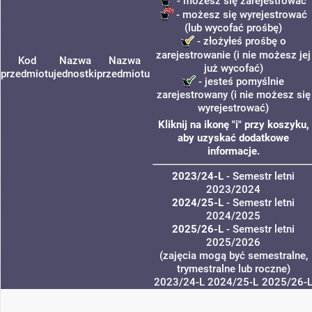
- możesz się zarejestrować
- możesz się wyrejestrować
(lub wycofać prośbę)
- złożyłeś prośbę o
zarejestrowanie (i nie możesz jej
Kod
Nazwa
Nazwa
już wycofać)
przedmiotu
jednostki
przedmiotu
- jesteś pomyślnie
zarejestrowany (i nie możesz się
wyrejestrować)
Kliknij na ikonę "i" przy koszyku,
aby uzyskać dodatkowe
informacje.
2023/24-L
- Semestr letni
2023/2024
2024/25-L
- Semestr letni
2024/2025
2025/26-L
- Semestr letni
2025/2026
(zajęcia mogą być semestralne,
trymestralne lub roczne)
2023/24-L
2024/25-L
2025/26-