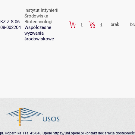
Instytut Inżynierii
Środowiska i
KZ-Z-S-06-
Biotechnologii
brak
br
08-002204
Współczesne
wyzwania
środowiskowe
pl. Kopernika 11a, 45-040 Opole
https://uni.opole.pl
kontakt
deklaracja dostępnośc