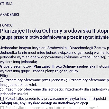
STUDIA
AKADEMIKI
POMOC
Plan zajęć II roku Ochrony środowiska II stop
(grupa przedmiotów zdefiniowana przez Instytut Inżynier
Jednostka:
Instytut Inżynierii Środowiska i Biotechnologii
Zestaw p
Jednostka ta nie musi mieć jednak związku z organizacją wymieni
jednostka wymieniona w odpowiedniej kolumnie w tabeli poniżej).
wybierz inną jednostkę
Grupa przedmiotów:
Plan zajęć II roku Ochrony środowiska II stop
wybierz inną grupę
zobacz plany zajęć tej grupy
Filtry
Przedmioty oferowane przez jednostkę:
Przedmioty oferowane pr
innej jednostki uczelni.
Przedmioty oferowane dla jednostki:
Przedmioty dla studentów w
jednostkę uczelni.
Pokaż tylko przedmioty prowadzone w języku innym niż polski
Zaloguj się, aby uzyskać dostęp do dodatkowych opcji
Pokaż tylko te przedmioty, na które mogę się rejestrować