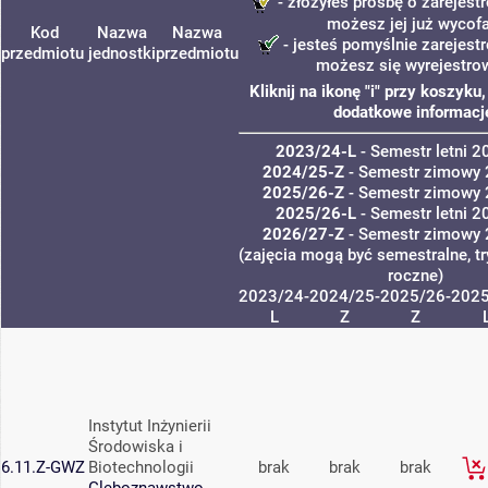
- złożyłeś prośbę o zarejestr
możesz jej już wycof
Kod
Nazwa
Nazwa
- jesteś pomyślnie zarejestr
przedmiotu
jednostki
przedmiotu
możesz się wyrejestro
Kliknij na ikonę "i" przy koszyku
dodatkowe informacj
2023/24-L
- Semestr letni 
2024/25-Z
- Semestr zimowy
2025/26-Z
- Semestr zimowy
2025/26-L
- Semestr letni 
2026/27-Z
- Semestr zimowy
(zajęcia mogą być semestralne, tr
roczne)
2023/24-
2024/25-
2025/26-
2025
L
Z
Z
Instytut Inżynierii
Środowiska i
6.11.Z-GWZ
Biotechnologii
brak
brak
brak