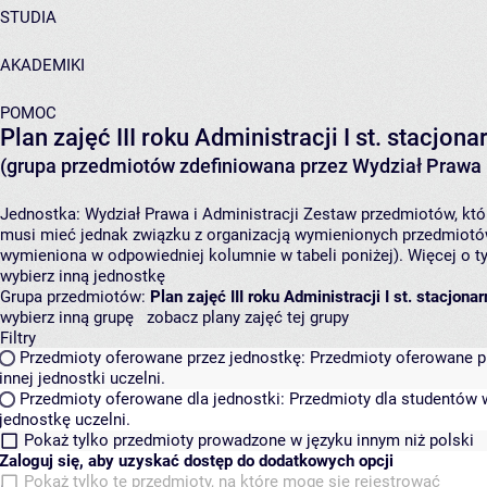
STUDIA
AKADEMIKI
POMOC
Plan zajęć III roku Administracji I st. stacjo
(grupa przedmiotów zdefiniowana przez Wydział Prawa i
Jednostka:
Wydział Prawa i Administracji
Zestaw przedmiotów, któr
musi mieć jednak związku z organizacją wymienionych przedmiotów
wymieniona w odpowiedniej kolumnie w tabeli poniżej). Więcej o 
wybierz inną jednostkę
Grupa przedmiotów:
Plan zajęć III roku Administracji I st. stacjo
wybierz inną grupę
zobacz plany zajęć tej grupy
Filtry
Przedmioty oferowane przez jednostkę:
Przedmioty oferowane pr
innej jednostki uczelni.
Przedmioty oferowane dla jednostki:
Przedmioty dla studentów w
jednostkę uczelni.
Pokaż tylko przedmioty prowadzone w języku innym niż polski
Zaloguj się, aby uzyskać dostęp do dodatkowych opcji
Pokaż tylko te przedmioty, na które mogę się rejestrować