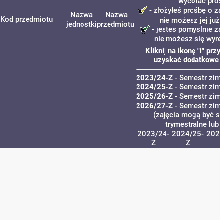
wycofać pro
- złożyłeś prośbę o za
Nazwa
Nazwa
Kod przedmiotu
nie możesz jej ju
jednostki
przedmiotu
- jesteś pomyślnie za
nie możesz się wyr
Kliknij na ikonę "i" pr
uzyskać dodatkowe 
2023/24-Z
- Semestr zi
2024/25-Z
- Semestr zi
2025/26-Z
- Semestr zi
2026/27-Z
- Semestr zi
(zajęcia mogą być s
trymestralne lub
2023/24-
2024/25-
202
Z
Z