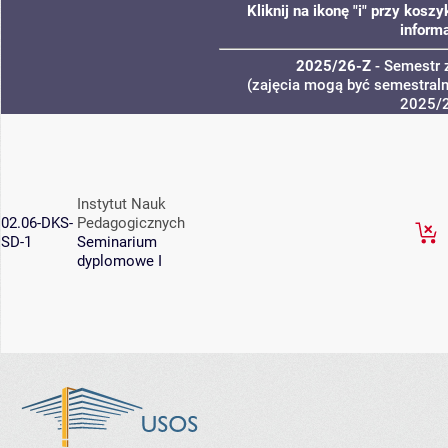
Kliknij na ikonę "i" przy kos
informa
2025/26-Z
- Semestr
(zajęcia mogą być semestralne
2025/
Instytut Nauk
02.06-DKS-
Pedagogicznych
SD-1
Seminarium
dyplomowe I