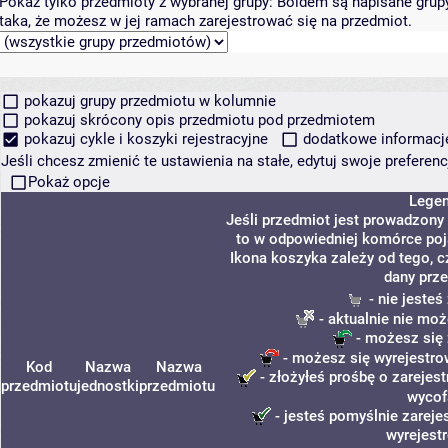
Pokaż tylko przedmioty z wybranej grupy:
Boldem są napisane grupy 
taka, że możesz w jej ramach zarejestrować się na przedmiot.
pokazuj grupy przedmiotu w kolumnie
pokazuj skrócony opis przedmiotu pod przedmiotem
pokazuj cykle i koszyki rejestracyjne
dodatkowe informacje 
Jeśli chcesz zmienić te ustawienia na stałe, edytuj swoje prefere
Pokaż opcje
Lege
Jeśli przedmiot jest prowadzony
to w odpowiedniej komórce poja
Ikona koszyka zależy od tego, c
dany prze
- nie jeste
- aktualnie nie moż
- możesz się 
- możesz się wyrejestro
Kod
Nazwa
Nazwa
- złożyłeś prośbę o zarejest
przedmiotu
jednostki
przedmiotu
wycof
- jesteś pomyślnie zareje
wyrejest