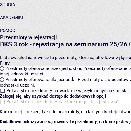
STUDIA
AKADEMIKI
POMOC
Przedmioty w rejestracji
DKS 3 rok - rejestracja na seminarium 25/2
Lista uwzględnia również te przedmioty, które są chwilowo wyłączone
Filtry
Przedmioty oferowane przez jednostkę:
Przedmioty oferowane pr
innej jednostki uczelni.
Przedmioty oferowane dla jednostki:
Przedmioty dla studentów w
jednostkę uczelni.
Pokaż tylko przedmioty prowadzone w języku innym niż polski
Zaloguj się, aby uzyskać dostęp do dodatkowych opcji
Pokaż tylko te przedmioty, na które mogę się rejestrować
Konkretniej - pokazuj tylko te przedmioty, dla których istnieje otw
Dodatkowo pokazywane są również te przedmioty, na które jesteś ju