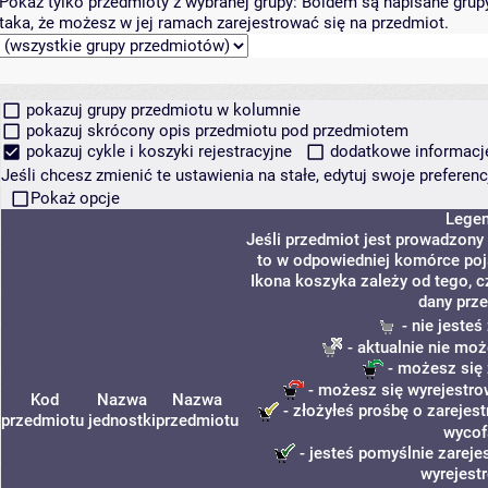
Pokaż tylko przedmioty z wybranej grupy:
Boldem są napisane grupy 
taka, że możesz w jej ramach zarejestrować się na przedmiot.
pokazuj grupy przedmiotu w kolumnie
pokazuj skrócony opis przedmiotu pod przedmiotem
pokazuj cykle i koszyki rejestracyjne
dodatkowe informacje 
Jeśli chcesz zmienić te ustawienia na stałe, edytuj swoje prefere
Pokaż opcje
Lege
Jeśli przedmiot jest prowadzony
to w odpowiedniej komórce poja
Ikona koszyka zależy od tego, c
dany prze
- nie jeste
- aktualnie nie moż
- możesz się 
- możesz się wyrejestro
Kod
Nazwa
Nazwa
- złożyłeś prośbę o zarejest
przedmiotu
jednostki
przedmiotu
wycof
- jesteś pomyślnie zareje
wyrejest