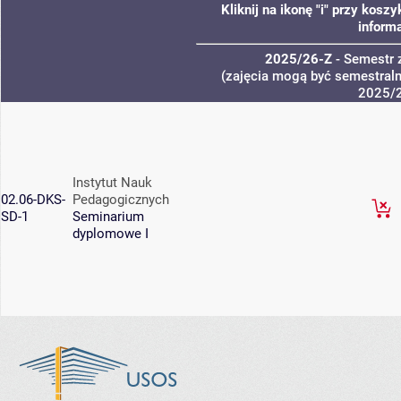
Kliknij na ikonę "i" przy kos
informa
2025/26-Z
- Semestr
(zajęcia mogą być semestralne
2025/
Instytut Nauk
02.06-DKS-
Pedagogicznych
SD-1
Seminarium
dyplomowe I