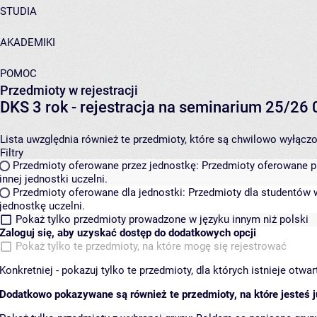
STUDIA
AKADEMIKI
POMOC
Przedmioty w rejestracji
DKS 3 rok - rejestracja na seminarium 25/2
Lista uwzględnia również te przedmioty, które są chwilowo wyłączone
Filtry
Przedmioty oferowane przez jednostkę:
Przedmioty oferowane pr
innej jednostki uczelni.
Przedmioty oferowane dla jednostki:
Przedmioty dla studentów w
jednostkę uczelni.
Pokaż tylko przedmioty prowadzone w języku innym niż polski
Zaloguj się, aby uzyskać dostęp do dodatkowych opcji
Pokaż tylko te przedmioty, na które mogę się rejestrować
Konkretniej - pokazuj tylko te przedmioty, dla których istnieje otw
Dodatkowo pokazywane są również te przedmioty, na które jesteś ju