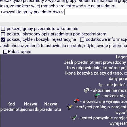
Pokaż tylko przedmioty z wybranej grupy:
Boldem są napisane grupy 
taka, że możesz w jej ramach zarejestrować się na przedmiot.
pokazuj grupy przedmiotu w kolumnie
pokazuj skrócony opis przedmiotu pod przedmiotem
pokazuj cykle i koszyki rejestracyjne
dodatkowe informacje 
Jeśli chcesz zmienić te ustawienia na stałe, edytuj swoje prefere
Pokaż opcje
Lege
Jeśli przedmiot jest prowadzony
to w odpowiedniej komórce poja
Ikona koszyka zależy od tego, c
dany prze
- nie jeste
- aktualnie nie moż
- możesz się 
- możesz się wyrejestro
Kod
Nazwa
Nazwa
- złożyłeś prośbę o zarejest
przedmiotu
jednostki
przedmiotu
wycof
- jesteś pomyślnie zareje
wyrejest