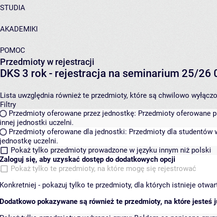
STUDIA
AKADEMIKI
POMOC
Przedmioty w rejestracji
DKS 3 rok - rejestracja na seminarium 25/2
Lista uwzględnia również te przedmioty, które są chwilowo wyłączone
Filtry
Przedmioty oferowane przez jednostkę:
Przedmioty oferowane pr
innej jednostki uczelni.
Przedmioty oferowane dla jednostki:
Przedmioty dla studentów w
jednostkę uczelni.
Pokaż tylko przedmioty prowadzone w języku innym niż polski
Zaloguj się, aby uzyskać dostęp do dodatkowych opcji
Pokaż tylko te przedmioty, na które mogę się rejestrować
Konkretniej - pokazuj tylko te przedmioty, dla których istnieje otw
Dodatkowo pokazywane są również te przedmioty, na które jesteś ju