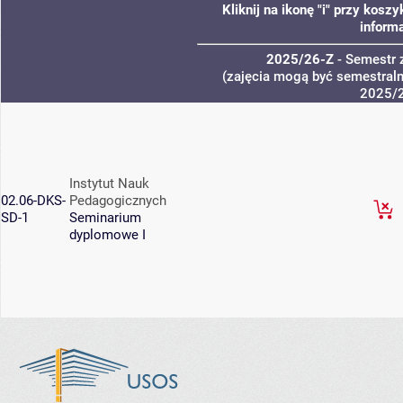
Kliknij na ikonę "i" przy kos
informa
2025/26-Z
- Semestr
(zajęcia mogą być semestralne
2025/
Instytut Nauk
02.06-DKS-
Pedagogicznych
SD-1
Seminarium
dyplomowe I