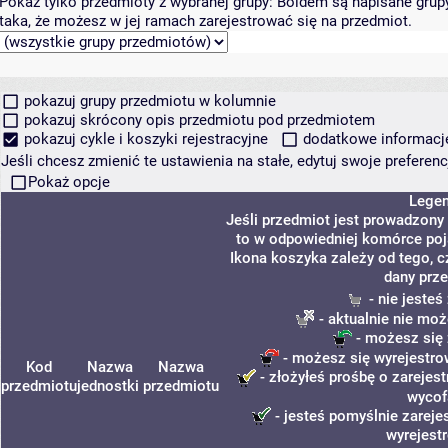
Pokaż tylko przedmioty z wybranej grupy:
Boldem są napisane grupy 
taka, że możesz w jej ramach zarejestrować się na przedmiot.
pokazuj grupy przedmiotu w kolumnie
pokazuj skrócony opis przedmiotu pod przedmiotem
pokazuj cykle i koszyki rejestracyjne
dodatkowe informacje 
Jeśli chcesz zmienić te ustawienia na stałe, edytuj swoje prefere
Pokaż opcje
Lege
Jeśli przedmiot jest prowadzony
to w odpowiedniej komórce poja
Ikona koszyka zależy od tego, c
dany prze
- nie jeste
- aktualnie nie moż
- możesz się 
- możesz się wyrejestro
Kod
Nazwa
Nazwa
- złożyłeś prośbę o zarejest
przedmiotu
jednostki
przedmiotu
wycof
- jesteś pomyślnie zareje
wyrejest