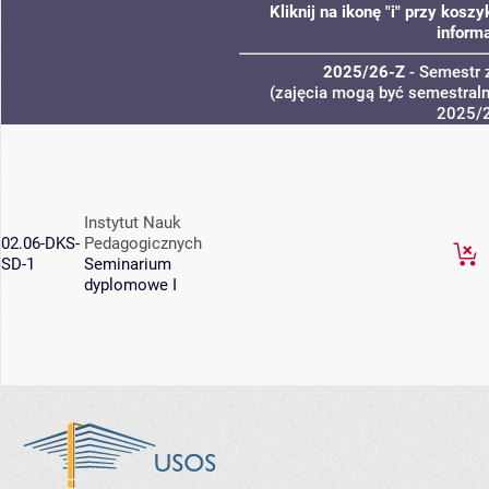
Kliknij na ikonę "i" przy kos
informa
2025/26-Z
- Semestr
(zajęcia mogą być semestralne
2025/
Instytut Nauk
02.06-DKS-
Pedagogicznych
SD-1
Seminarium
dyplomowe I