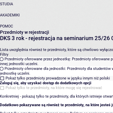
STUDIA
AKADEMIKI
POMOC
Przedmioty w rejestracji
DKS 3 rok - rejestracja na seminarium 25/2
Lista uwzględnia również te przedmioty, które są chwilowo wyłączone
Filtry
Przedmioty oferowane przez jednostkę:
Przedmioty oferowane pr
innej jednostki uczelni.
Przedmioty oferowane dla jednostki:
Przedmioty dla studentów w
jednostkę uczelni.
Pokaż tylko przedmioty prowadzone w języku innym niż polski
Zaloguj się, aby uzyskać dostęp do dodatkowych opcji
Pokaż tylko te przedmioty, na które mogę się rejestrować
Konkretniej - pokazuj tylko te przedmioty, dla których istnieje otw
Dodatkowo pokazywane są również te przedmioty, na które jesteś ju