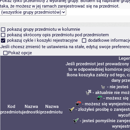
Pokaż tylko przedmioty z wybranej grupy:
Boldem są napisane grupy 
taka, że możesz w jej ramach zarejestrować się na przedmiot.
pokazuj grupy przedmiotu w kolumnie
pokazuj skrócony opis przedmiotu pod przedmiotem
pokazuj cykle i koszyki rejestracyjne
dodatkowe informacje 
Jeśli chcesz zmienić te ustawienia na stałe, edytuj swoje prefere
Pokaż opcje
Lege
Jeśli przedmiot jest prowadzony
to w odpowiedniej komórce poja
Ikona koszyka zależy od tego, c
dany prze
- nie jeste
- aktualnie nie moż
- możesz się 
- możesz się wyrejestro
Kod
Nazwa
Nazwa
- złożyłeś prośbę o zarejest
przedmiotu
jednostki
przedmiotu
wycof
- jesteś pomyślnie zareje
wyrejest