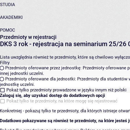
STUDIA
AKADEMIKI
POMOC
Przedmioty w rejestracji
DKS 3 rok - rejestracja na seminarium 25/2
Lista uwzględnia również te przedmioty, które są chwilowo wyłączone
Filtry
Przedmioty oferowane przez jednostkę:
Przedmioty oferowane pr
innej jednostki uczelni.
Przedmioty oferowane dla jednostki:
Przedmioty dla studentów w
jednostkę uczelni.
Pokaż tylko przedmioty prowadzone w języku innym niż polski
Zaloguj się, aby uzyskać dostęp do dodatkowych opcji
Pokaż tylko te przedmioty, na które mogę się rejestrować
Konkretniej - pokazuj tylko te przedmioty, dla których istnieje otw
Dodatkowo pokazywane są również te przedmioty, na które jesteś ju