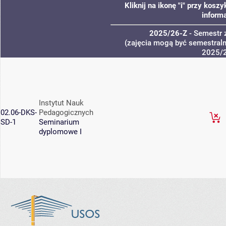
Kliknij na ikonę "i" przy kos
informa
2025/26-Z
- Semestr
(zajęcia mogą być semestralne
2025/
Instytut Nauk
02.06-DKS-
Pedagogicznych
SD-1
Seminarium
dyplomowe I