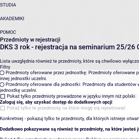
STUDIA
AKADEMIKI
POMOC
Przedmioty w rejestracji
DKS 3 rok - rejestracja na seminarium 25/2
Lista uwzględnia również te przedmioty, które są chwilowo wyłączone
Filtry
Przedmioty oferowane przez jednostkę:
Przedmioty oferowane pr
innej jednostki uczelni.
Przedmioty oferowane dla jednostki:
Przedmioty dla studentów w
jednostkę uczelni.
Pokaż tylko przedmioty prowadzone w języku innym niż polski
Zaloguj się, aby uzyskać dostęp do dodatkowych opcji
Pokaż tylko te przedmioty, na które mogę się rejestrować
Konkretniej - pokazuj tylko te przedmioty, dla których istnieje otw
Dodatkowo pokazywane są również te przedmioty, na które jesteś ju