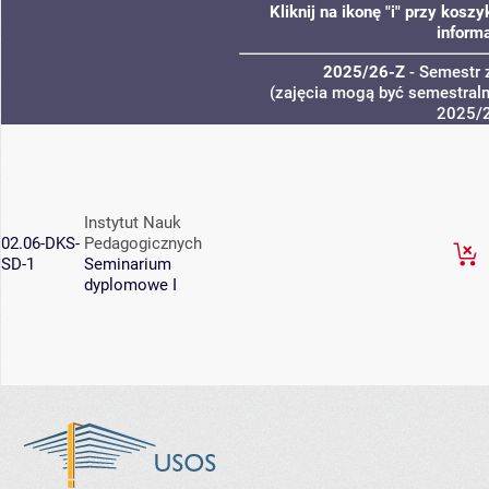
Kliknij na ikonę "i" przy kos
informa
2025/26-Z
- Semestr
(zajęcia mogą być semestralne
2025/
Instytut Nauk
02.06-DKS-
Pedagogicznych
SD-1
Seminarium
dyplomowe I