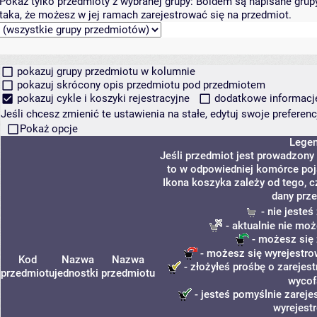
Pokaż tylko przedmioty z wybranej grupy:
Boldem są napisane grupy 
taka, że możesz w jej ramach zarejestrować się na przedmiot.
pokazuj grupy przedmiotu w kolumnie
pokazuj skrócony opis przedmiotu pod przedmiotem
pokazuj cykle i koszyki rejestracyjne
dodatkowe informacje 
Jeśli chcesz zmienić te ustawienia na stałe, edytuj swoje prefere
Pokaż opcje
Lege
Jeśli przedmiot jest prowadzony
to w odpowiedniej komórce poja
Ikona koszyka zależy od tego, c
dany prze
- nie jeste
- aktualnie nie moż
- możesz się 
- możesz się wyrejestro
Kod
Nazwa
Nazwa
- złożyłeś prośbę o zarejest
przedmiotu
jednostki
przedmiotu
wycof
- jesteś pomyślnie zareje
wyrejest