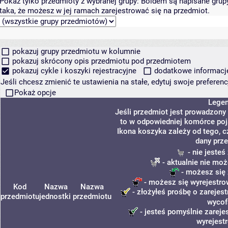
Pokaż tylko przedmioty z wybranej grupy:
Boldem są napisane grupy 
taka, że możesz w jej ramach zarejestrować się na przedmiot.
pokazuj grupy przedmiotu w kolumnie
pokazuj skrócony opis przedmiotu pod przedmiotem
pokazuj cykle i koszyki rejestracyjne
dodatkowe informacje 
Jeśli chcesz zmienić te ustawienia na stałe, edytuj swoje prefere
Pokaż opcje
Lege
Jeśli przedmiot jest prowadzony
to w odpowiedniej komórce poja
Ikona koszyka zależy od tego, c
dany prze
- nie jeste
- aktualnie nie moż
- możesz się 
- możesz się wyrejestro
Kod
Nazwa
Nazwa
- złożyłeś prośbę o zarejest
przedmiotu
jednostki
przedmiotu
wycof
- jesteś pomyślnie zareje
wyrejest