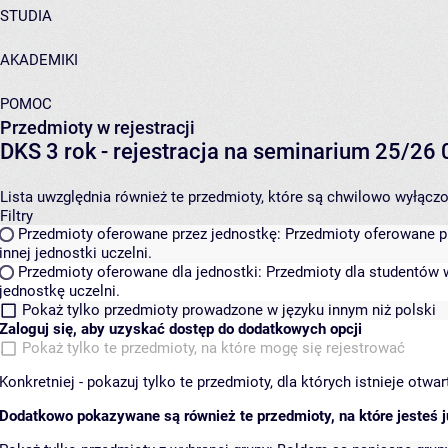
STUDIA
AKADEMIKI
POMOC
Przedmioty w rejestracji
DKS 3 rok - rejestracja na seminarium 25/2
Lista uwzględnia również te przedmioty, które są chwilowo wyłączone
Filtry
Przedmioty oferowane przez jednostkę:
Przedmioty oferowane pr
innej jednostki uczelni.
Przedmioty oferowane dla jednostki:
Przedmioty dla studentów w
jednostkę uczelni.
Pokaż tylko przedmioty prowadzone w języku innym niż polski
Zaloguj się, aby uzyskać dostęp do dodatkowych opcji
Pokaż tylko te przedmioty, na które mogę się rejestrować
Konkretniej - pokazuj tylko te przedmioty, dla których istnieje otw
Dodatkowo pokazywane są również te przedmioty, na które jesteś ju