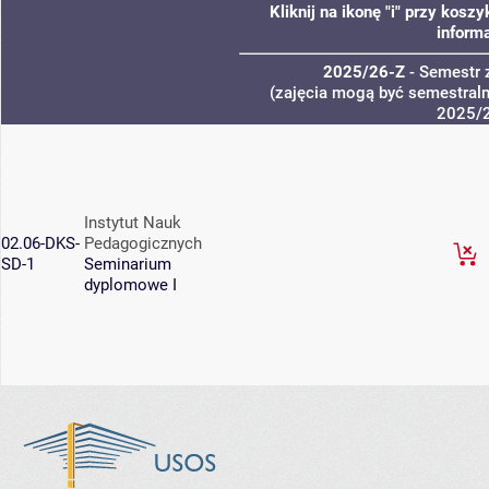
Kliknij na ikonę "i" przy kos
informa
2025/26-Z
- Semestr
(zajęcia mogą być semestralne
2025/
Instytut Nauk
02.06-DKS-
Pedagogicznych
SD-1
Seminarium
dyplomowe I