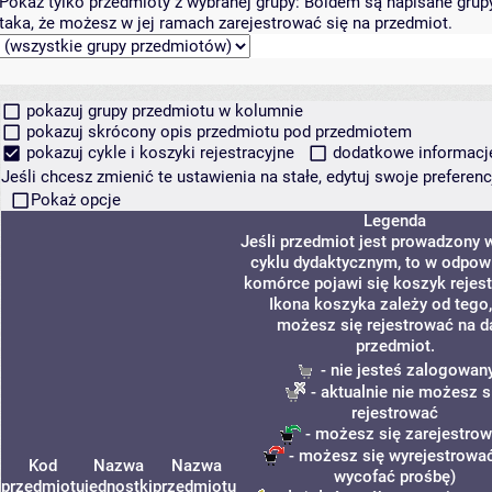
Pokaż tylko przedmioty z wybranej grupy:
Boldem są napisane grupy 
taka, że możesz w jej ramach zarejestrować się na przedmiot.
pokazuj grupy przedmiotu w kolumnie
pokazuj skrócony opis przedmiotu pod przedmiotem
pokazuj cykle i koszyki rejestracyjne
dodatkowe informacje 
Jeśli chcesz zmienić te ustawienia na stałe, edytuj swoje prefere
Pokaż opcje
Legenda
Jeśli przedmiot jest prowadzony
cyklu dydaktycznym, to w odpow
komórce pojawi się koszyk rejest
Ikona koszyka zależy od tego,
możesz się rejestrować na d
przedmiot.
- nie jesteś zalogowan
- aktualnie nie możesz s
rejestrować
- możesz się zarejestro
- możesz się wyrejestrować
Kod
Nazwa
Nazwa
wycofać prośbę)
przedmiotu
jednostki
przedmiotu