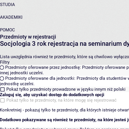
STUDIA
AKADEMIKI
POMOC
Przedmioty w rejestracji
Socjologia 3 rok rejestracja na seminarium
Lista uwzględnia również te przedmioty, które są chwilowo wyłączone
Filtry
Przedmioty oferowane przez jednostkę:
Przedmioty oferowane pr
innej jednostki uczelni.
Przedmioty oferowane dla jednostki:
Przedmioty dla studentów w
jednostkę uczelni.
Pokaż tylko przedmioty prowadzone w języku innym niż polski
Zaloguj się, aby uzyskać dostęp do dodatkowych opcji
Pokaż tylko te przedmioty, na które mogę się rejestrować
Konkretniej - pokazuj tylko te przedmioty, dla których istnieje otw
Dodatkowo pokazywane są również te przedmioty, na które jesteś ju