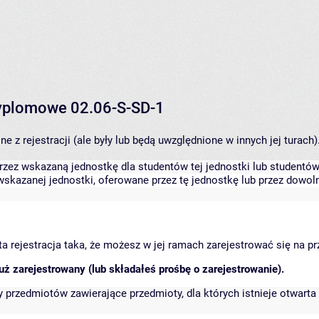
 dyplomowe 02.06-S-SD-1
 z rejestracji (ale były lub będą uwzględnione w innych jej turach)
zez wskazaną jednostkę dla studentów tej jednostki lub studentów 
skazanej jednostki, oferowane przez tę jednostkę lub przez dowoln
arta rejestracja taka, że możesz w jej ramach zarejestrować się na p
ż zarejestrowany (lub składałeś prośbę o zarejestrowanie).
przedmiotów zawierające przedmioty, dla których istnieje otwarta 