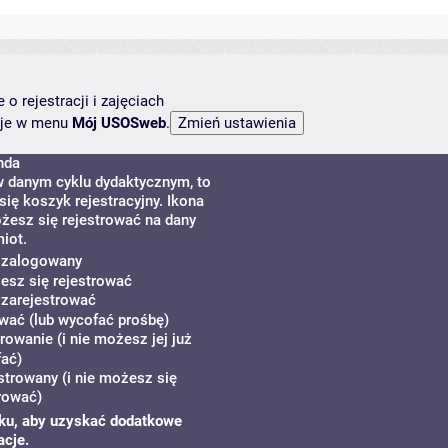
o rejestracji i zajęciach
ncje w menu
Mój USOSweb
.
nda
w danym cyklu dydaktycznym, to
ię koszyk rejestracyjny. Ikona
żesz się rejestrować na dany
iot.
ś zalogowany
żesz się rejestrować
 zarejestrować
wać (lub wycofać prośbę)
rowanie (i nie możesz jej już
ać)
strowany (i nie możesz się
rować)
zyku, aby uzyskać dodatkowe
acje.