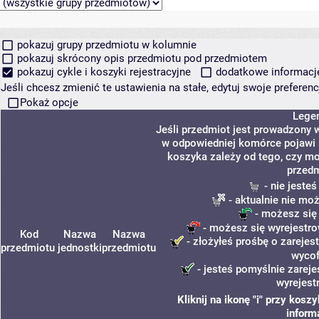
pokazuj grupy przedmiotu w kolumnie
pokazuj skrócony opis przedmiotu pod przedmiotem
pokazuj cykle i koszyki rejestracyjne
dodatkowe informacje 
Jeśli chcesz zmienić te ustawienia na stałe, edytuj swoje prefere
Pokaż opcje
Lege
Jeśli przedmiot jest prowadzony 
w odpowiedniej komórce pojawi s
koszyka zależy od tego, czy mo
przedm
- nie jeste
- aktualnie nie mo
- możesz się
- możesz się wyrejestro
Kod
Nazwa
Nazwa
- złożyłeś prośbę o zarejest
przedmiotu
jednostki
przedmiotu
wycof
- jesteś pomyślnie zareje
wyrejest
Kliknij na ikonę "i" przy kos
inform