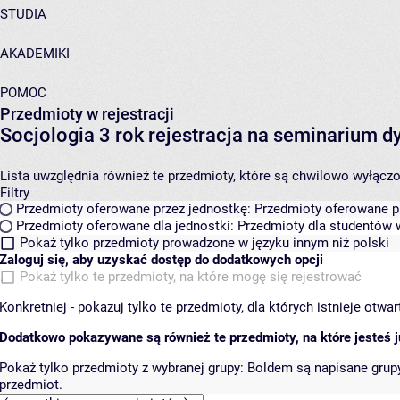
STUDIA
AKADEMIKI
POMOC
Przedmioty w rejestracji
Socjologia 3 rok rejestracja na seminarium
Lista uwzględnia również te przedmioty, które są chwilowo wyłączone
Filtry
Przedmioty oferowane przez jednostkę:
Przedmioty oferowane pr
Przedmioty oferowane dla jednostki:
Przedmioty dla studentów w
Pokaż tylko przedmioty prowadzone w języku innym niż polski
Zaloguj się, aby uzyskać dostęp do dodatkowych opcji
Pokaż tylko te przedmioty, na które mogę się rejestrować
Konkretniej - pokazuj tylko te przedmioty, dla których istnieje otw
Dodatkowo pokazywane są również te przedmioty, na które jesteś ju
Pokaż tylko przedmioty z wybranej grupy:
Boldem są napisane grupy 
przedmiot.