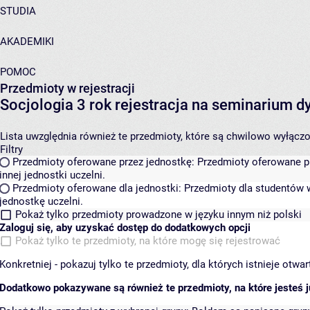
STUDIA
AKADEMIKI
POMOC
Przedmioty w rejestracji
Socjologia 3 rok rejestracja na seminarium
Lista uwzględnia również te przedmioty, które są chwilowo wyłączone
Filtry
Przedmioty oferowane przez jednostkę:
Przedmioty oferowane pr
innej jednostki uczelni.
Przedmioty oferowane dla jednostki:
Przedmioty dla studentów w
jednostkę uczelni.
Pokaż tylko przedmioty prowadzone w języku innym niż polski
Zaloguj się, aby uzyskać dostęp do dodatkowych opcji
Pokaż tylko te przedmioty, na które mogę się rejestrować
Konkretniej - pokazuj tylko te przedmioty, dla których istnieje otw
Dodatkowo pokazywane są również te przedmioty, na które jesteś ju