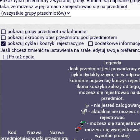
Pokaż tylko przedmioty z wybranej grupy:
Boldem są napisane grupy 
taka, że możesz w jej ramach zarejestrować się na przedmiot.
pokazuj grupy przedmiotu w kolumnie
pokazuj skrócony opis przedmiotu pod przedmiotem
pokazuj cykle i koszyki rejestracyjne
dodatkowe informacje 
Jeśli chcesz zmienić te ustawienia na stałe, edytuj swoje prefere
Pokaż opcje
Legenda
Jeśli przedmiot jest prowadzony
cyklu dydaktycznym, to w odpow
komórce pojawi się koszyk rejest
Ikona koszyka zależy od tego,
możesz się rejestrować na d
przedmiot.
- nie jesteś zalogowan
- aktualnie nie możesz s
rejestrować
- możesz się zarejestro
- możesz się wyrejestrować
Kod
Nazwa
Nazwa
wycofać prośbę)
przedmiotu
jednostki
przedmiotu