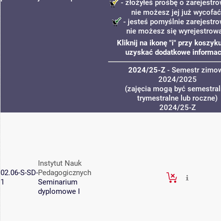
- złożyłeś prośbę o zarejestro
nie możesz jej już wycofać
- jesteś pomyślnie zarejestro
nie możesz się wyrejestrow
Kliknij na ikonę "i" przy koszyk
uzyskać dodatkowe informac
2024/25-Z
- Semestr zimo
2024/2025
(zajęcia mogą być semestral
trymestralne lub roczne)
2024/25-Z
Instytut Nauk
02.06-S-SD-
Pedagogicznych
1
Seminarium
dyplomowe I