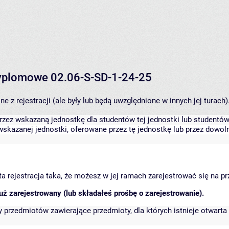
 dyplomowe 02.06-S-SD-1-24-25
 z rejestracji (ale były lub będą uwzględnione w innych jej turach)
zez wskazaną jednostkę dla studentów tej jednostki lub studentów 
skazanej jednostki, oferowane przez tę jednostkę lub przez dowoln
arta rejestracja taka, że możesz w jej ramach zarejestrować się na p
ż zarejestrowany (lub składałeś prośbę o zarejestrowanie).
przedmiotów zawierające przedmioty, dla których istnieje otwarta 