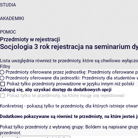
STUDIA
AKADEMIKI
POMOC
Przedmioty w rejestracji
Socjologia 3 rok rejestracja na seminarium
Lista uwzględnia również te przedmioty, które są chwilowo wyłączone
Filtry
Przedmioty oferowane przez jednostkę:
Przedmioty oferowane pr
Przedmioty oferowane dla jednostki:
Przedmioty dla studentów w
Pokaż tylko przedmioty prowadzone w języku innym niż polski
Zaloguj się, aby uzyskać dostęp do dodatkowych opcji
Pokaż tylko te przedmioty, na które mogę się rejestrować
Konkretniej - pokazuj tylko te przedmioty, dla których istnieje otw
Dodatkowo pokazywane są również te przedmioty, na które jesteś ju
Pokaż tylko przedmioty z wybranej grupy:
Boldem są napisane grupy 
przedmiot.