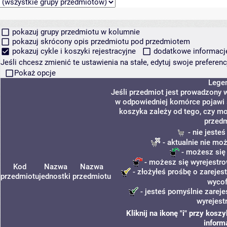
pokazuj grupy przedmiotu w kolumnie
pokazuj skrócony opis przedmiotu pod przedmiotem
pokazuj cykle i koszyki rejestracyjne
dodatkowe informacje 
Jeśli chcesz zmienić te ustawienia na stałe, edytuj swoje prefere
Pokaż opcje
Lege
Jeśli przedmiot jest prowadzony 
w odpowiedniej komórce pojawi s
koszyka zależy od tego, czy mo
przedm
- nie jeste
- aktualnie nie mo
- możesz się
- możesz się wyrejestro
Kod
Nazwa
Nazwa
- złożyłeś prośbę o zarejest
przedmiotu
jednostki
przedmiotu
wycof
- jesteś pomyślnie zareje
wyrejest
Kliknij na ikonę "i" przy kos
inform