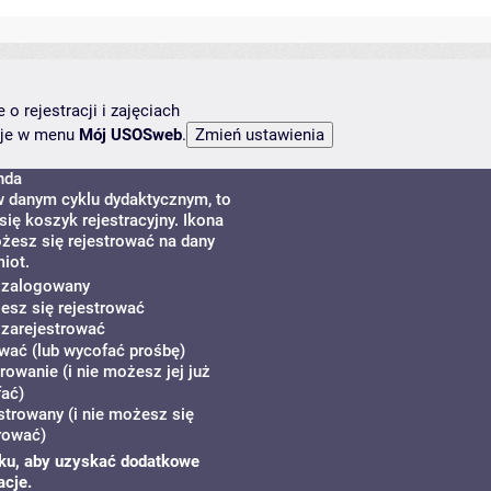
o rejestracji i zajęciach
ncje w menu
Mój USOSweb
.
nda
w danym cyklu dydaktycznym, to
ię koszyk rejestracyjny. Ikona
żesz się rejestrować na dany
iot.
ś zalogowany
żesz się rejestrować
 zarejestrować
wać (lub wycofać prośbę)
rowanie (i nie możesz jej już
ać)
strowany (i nie możesz się
rować)
zyku, aby uzyskać dodatkowe
acje.