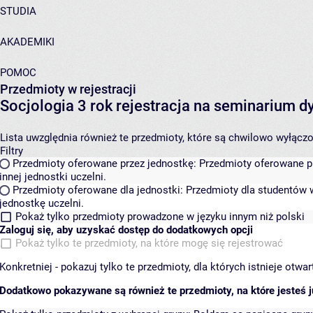
STUDIA
AKADEMIKI
POMOC
Przedmioty w rejestracji
Socjologia 3 rok rejestracja na seminarium
Lista uwzględnia również te przedmioty, które są chwilowo wyłączone
Filtry
Przedmioty oferowane przez jednostkę:
Przedmioty oferowane pr
innej jednostki uczelni.
Przedmioty oferowane dla jednostki:
Przedmioty dla studentów w
jednostkę uczelni.
Pokaż tylko przedmioty prowadzone w języku innym niż polski
Zaloguj się, aby uzyskać dostęp do dodatkowych opcji
Pokaż tylko te przedmioty, na które mogę się rejestrować
Konkretniej - pokazuj tylko te przedmioty, dla których istnieje otw
Dodatkowo pokazywane są również te przedmioty, na które jesteś ju