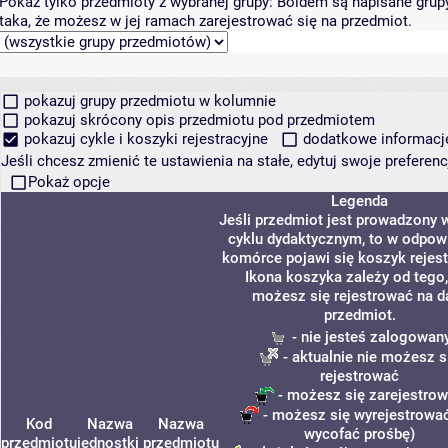
Pokaż tylko przedmioty z wybranej grupy:
Boldem są napisane grupy 
taka, że możesz w jej ramach zarejestrować się na przedmiot.
pokazuj grupy przedmiotu w kolumnie
pokazuj skrócony opis przedmiotu pod przedmiotem
pokazuj cykle i koszyki rejestracyjne
dodatkowe informacje 
Jeśli chcesz zmienić te ustawienia na stałe, edytuj swoje prefere
Pokaż opcje
Legenda
Jeśli przedmiot jest prowadzony
cyklu dydaktycznym, to w odpow
komórce pojawi się koszyk rejest
Ikona koszyka zależy od tego,
możesz się rejestrować na d
przedmiot.
- nie jesteś zalogowan
- aktualnie nie możesz s
rejestrować
- możesz się zarejestro
- możesz się wyrejestrować
Kod
Nazwa
Nazwa
wycofać prośbę)
przedmiotu
jednostki
przedmiotu