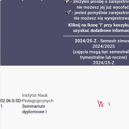
- złożyłeś prośbę o zarejestro
nie możesz jej już wycofać
- jesteś pomyślnie zarejestro
nie możesz się wyrejestrow
Kliknij na ikonę "i" przy koszyk
uzyskać dodatkowe informac
2024/25-Z
- Semestr zimo
2024/2025
(zajęcia mogą być semestral
trymestralne lub roczne)
2024/25-Z
Instytut Nauk
02.06-S-SD-
Pedagogicznych
1
Seminarium
dyplomowe I