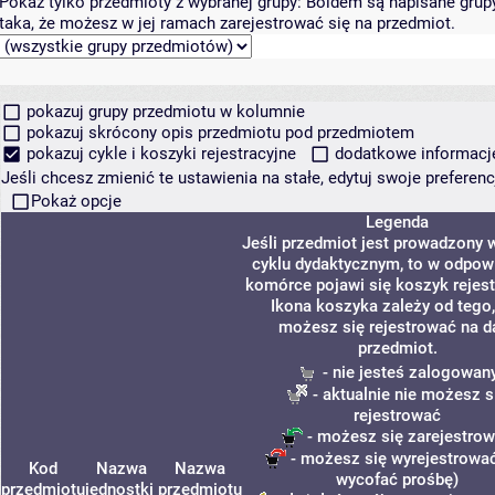
Pokaż tylko przedmioty z wybranej grupy:
Boldem są napisane grupy 
taka, że możesz w jej ramach zarejestrować się na przedmiot.
pokazuj grupy przedmiotu w kolumnie
pokazuj skrócony opis przedmiotu pod przedmiotem
pokazuj cykle i koszyki rejestracyjne
dodatkowe informacje 
Jeśli chcesz zmienić te ustawienia na stałe, edytuj swoje prefere
Pokaż opcje
Legenda
Jeśli przedmiot jest prowadzony
cyklu dydaktycznym, to w odpow
komórce pojawi się koszyk rejest
Ikona koszyka zależy od tego,
możesz się rejestrować na d
przedmiot.
- nie jesteś zalogowan
- aktualnie nie możesz s
rejestrować
- możesz się zarejestro
- możesz się wyrejestrować
Kod
Nazwa
Nazwa
wycofać prośbę)
przedmiotu
jednostki
przedmiotu