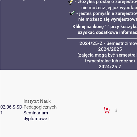
- złożyłeś prośbę o zarejestro
nie możesz jej już wycofać
- jesteś pomyślnie zarejestro
nie możesz się wyrejestrow
Kliknij na ikonę "i" przy koszyk
uzyskać dodatkowe informac
2024/25-Z
- Semestr zimo
2024/2025
(zajęcia mogą być semestral
trymestralne lub roczne)
2024/25-Z
Instytut Nauk
02.06-S-SD-
Pedagogicznych
1
Seminarium
dyplomowe I