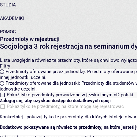
STUDIA
AKADEMIKI
POMOC
Przedmioty w rejestracji
Socjologia 3 rok rejestracja na seminarium
Lista uwzględnia również te przedmioty, które są chwilowo wyłączone
Filtry
Przedmioty oferowane przez jednostkę:
Przedmioty oferowane pr
innej jednostki uczelni.
Przedmioty oferowane dla jednostki:
Przedmioty dla studentów w
jednostkę uczelni.
Pokaż tylko przedmioty prowadzone w języku innym niż polski
Zaloguj się, aby uzyskać dostęp do dodatkowych opcji
Pokaż tylko te przedmioty, na które mogę się rejestrować
Konkretniej - pokazuj tylko te przedmioty, dla których istnieje otw
Dodatkowo pokazywane są również te przedmioty, na które jesteś ju