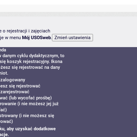
o rejestracji i zajęciach
ncje w menu
Mój USOSweb
.
nda
w danym cyklu dydaktycznym, to
ię koszyk rejestracyjny. Ikona
żesz się rejestrować na dany
iot.
ś zalogowany
żesz się rejestrować
 zarejestrować
wać (lub wycofać prośbę)
rowanie (i nie możesz jej już
ać)
strowany (i nie możesz się
rować)
zyku, aby uzyskać dodatkowe
acje.