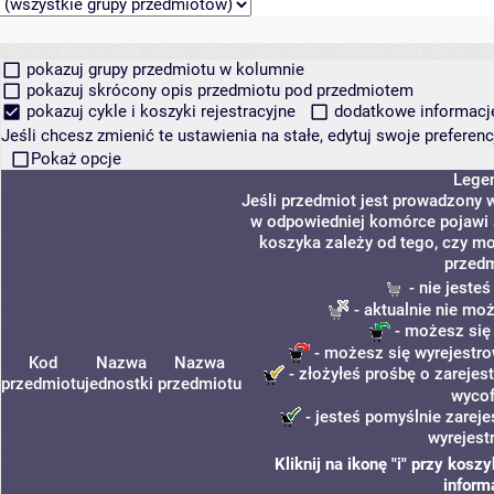
pokazuj grupy przedmiotu w kolumnie
pokazuj skrócony opis przedmiotu pod przedmiotem
pokazuj cykle i koszyki rejestracyjne
dodatkowe informacje 
Jeśli chcesz zmienić te ustawienia na stałe, edytuj swoje prefere
Pokaż opcje
Lege
Jeśli przedmiot jest prowadzony 
w odpowiedniej komórce pojawi s
koszyka zależy od tego, czy mo
przedm
- nie jeste
- aktualnie nie mo
- możesz się
- możesz się wyrejestro
Kod
Nazwa
Nazwa
- złożyłeś prośbę o zarejest
przedmiotu
jednostki
przedmiotu
wycof
- jesteś pomyślnie zareje
wyrejest
Kliknij na ikonę "i" przy kos
inform