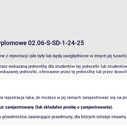
 dyplomowe 02.06-S-SD-1-24-25
 z rejestracji (ale były lub będą uwzględnione w innych jej turach)
zez wskazaną jednostkę dla studentów tej jednostki lub studentów 
skazanej jednostki, oferowane przez tę jednostkę lub przez dowoln
arta rejestracja taka, że możesz w jej ramach zarejestrować się na p
ż zarejestrowany (lub składałeś prośbę o zarejestrowanie).
przedmiotów zawierające przedmioty, dla których istnieje otwarta 