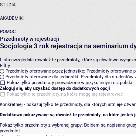
STUDIA
AKADEMIKI
POMOC
Przedmioty w rejestracji
Socjologia 3 rok rejestracja na seminarium
Lista uwzględnia również te przedmioty, które są chwilowo wyłączone
Filtry
Przedmioty oferowane przez jednostkę:
Przedmioty oferowane pr
Przedmioty oferowane dla jednostki:
Przedmioty dla studentów w
Pokaż tylko przedmioty prowadzone w języku innym niż polski
Zaloguj się, aby uzyskać dostęp do dodatkowych opcji
Pokaż tylko te przedmioty, na które mogę się rejestrować
Konkretniej - pokazuj tylko te przedmioty, dla których istnieje otw
Dodatkowo pokazywane są również te przedmioty, na które jesteś ju
Pokaż tylko przedmioty z wybranej grupy:
Boldem są napisane grupy 
przedmiot.