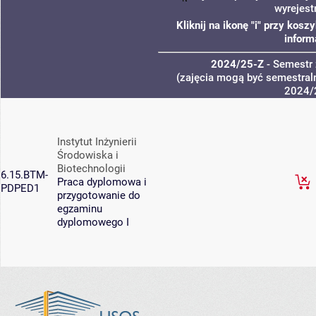
wyrejest
Kliknij na ikonę "i" przy kos
inform
2024/25-Z
- Semestr
(zajęcia mogą być semestraln
2024/
Instytut Inżynierii
Środowiska i
Biotechnologii
6.15.BTM-
Praca dyplomowa i
PDPED1
przygotowanie do
egzaminu
dyplomowego I