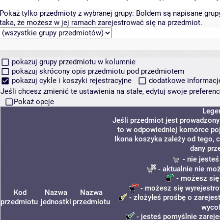
Pokaż tylko przedmioty z wybranej grupy:
Boldem są napisane grupy 
taka, że możesz w jej ramach zarejestrować się na przedmiot.
pokazuj grupy przedmiotu w kolumnie
pokazuj skrócony opis przedmiotu pod przedmiotem
pokazuj cykle i koszyki rejestracyjne
dodatkowe informacje 
Jeśli chcesz zmienić te ustawienia na stałe, edytuj swoje prefere
Pokaż opcje
Lege
Jeśli przedmiot jest prowadzon
to w odpowiedniej komórce poja
Ikona koszyka zależy od tego, 
dany prz
- nie jeste
- aktualnie nie mo
- możesz się
- możesz się wyrejestro
Kod
Nazwa
Nazwa
- złożyłeś prośbę o zarejest
przedmiotu
jednostki
przedmiotu
wycof
- jesteś pomyślnie zareje