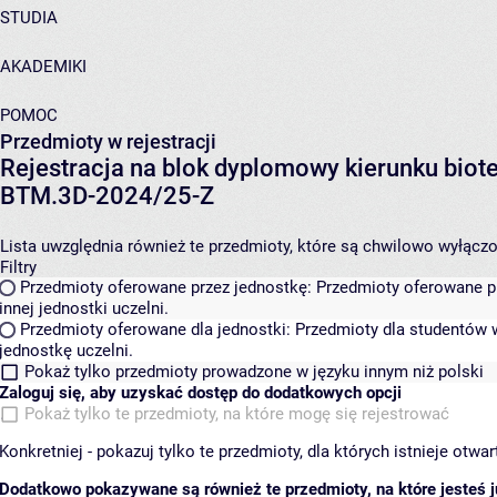
STUDIA
AKADEMIKI
POMOC
Przedmioty w rejestracji
Rejestracja na blok dyplomowy kierunku biot
BTM.3D-2024/25-Z
Lista uwzględnia również te przedmioty, które są chwilowo wyłączone
Filtry
Przedmioty oferowane przez jednostkę:
Przedmioty oferowane pr
innej jednostki uczelni.
Przedmioty oferowane dla jednostki:
Przedmioty dla studentów w
jednostkę uczelni.
Pokaż tylko przedmioty prowadzone w języku innym niż polski
Zaloguj się, aby uzyskać dostęp do dodatkowych opcji
Pokaż tylko te przedmioty, na które mogę się rejestrować
Konkretniej - pokazuj tylko te przedmioty, dla których istnieje otw
Dodatkowo pokazywane są również te przedmioty, na które jesteś ju