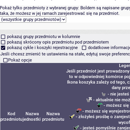
Pokaż tylko przedmioty z wybranej grupy:
Boldem są napisane grupy 
taka, że możesz w jej ramach zarejestrować się na przedmiot.
pokazuj grupy przedmiotu w kolumnie
pokazuj skrócony opis przedmiotu pod przedmiotem
pokazuj cykle i koszyki rejestracyjne
dodatkowe informacje 
Jeśli chcesz zmienić te ustawienia na stałe, edytuj swoje prefere
Pokaż opcje
Lege
Jeśli przedmiot jest prowadzon
to w odpowiedniej komórce poja
Ikona koszyka zależy od tego, 
dany prz
- nie jeste
- aktualnie nie moż
- możesz się 
- możesz się wyrejestro
Kod
Nazwa
Nazwa
- złożyłeś prośbę o zarejest
przedmiotu
jednostki
przedmiotu
wycof
- jesteś pomyślnie zareje