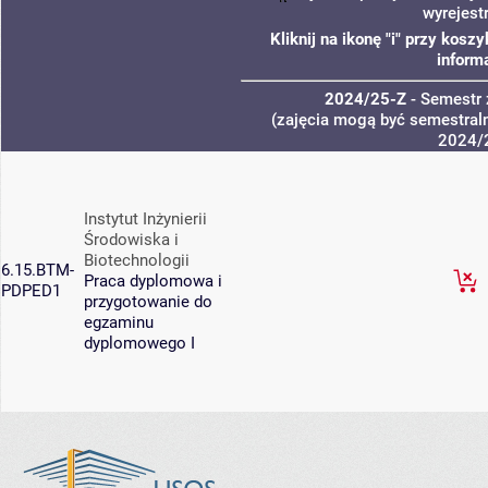
wyrejest
Kliknij na ikonę "i" przy kos
inform
2024/25-Z
- Semestr
(zajęcia mogą być semestraln
2024/
Instytut Inżynierii
Środowiska i
Biotechnologii
6.15.BTM-
Praca dyplomowa i
PDPED1
przygotowanie do
egzaminu
dyplomowego I