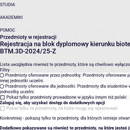
STUDIA
AKADEMIKI
POMOC
Przedmioty w rejestracji
Rejestracja na blok dyplomowy kierunku biot
BTM.3D-2024/25-Z
Lista uwzględnia również te przedmioty, które są chwilowo wyłączone
Filtry
Przedmioty oferowane przez jednostkę:
Przedmioty oferowane pr
innej jednostki uczelni.
Przedmioty oferowane dla jednostki:
Przedmioty dla studentów w
jednostkę uczelni.
Pokaż tylko przedmioty prowadzone w języku innym niż polski
Zaloguj się, aby uzyskać dostęp do dodatkowych opcji
Pokaż tylko te przedmioty, na które mogę się rejestrować
Konkretniej - pokazuj tylko te przedmioty, dla których istnieje otw
Dodatkowo pokazywane są również te przedmioty, na które jesteś ju