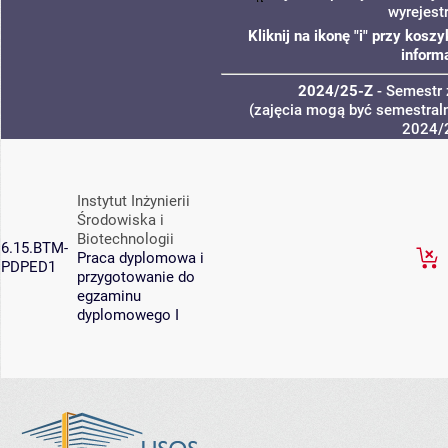
wyrejest
Kliknij na ikonę "i" przy kos
inform
2024/25-Z
- Semestr
(zajęcia mogą być semestraln
2024/
Instytut Inżynierii
Środowiska i
Biotechnologii
6.15.BTM-
Praca dyplomowa i
PDPED1
przygotowanie do
egzaminu
dyplomowego I