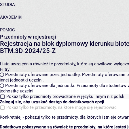
STUDIA
AKADEMIKI
POMOC
Przedmioty w rejestracji
Rejestracja na blok dyplomowy kierunku biot
BTM.3D-2024/25-Z
Lista uwzględnia również te przedmioty, które są chwilowo wyłączone
Filtry
Przedmioty oferowane przez jednostkę:
Przedmioty oferowane pr
innej jednostki uczelni.
Przedmioty oferowane dla jednostki:
Przedmioty dla studentów w
jednostkę uczelni.
Pokaż tylko przedmioty prowadzone w języku innym niż polski
Zaloguj się, aby uzyskać dostęp do dodatkowych opcji
Pokaż tylko te przedmioty, na które mogę się rejestrować
Konkretniej - pokazuj tylko te przedmioty, dla których istnieje otw
Dodatkowo pokazywane są również te przedmioty, na które jesteś ju