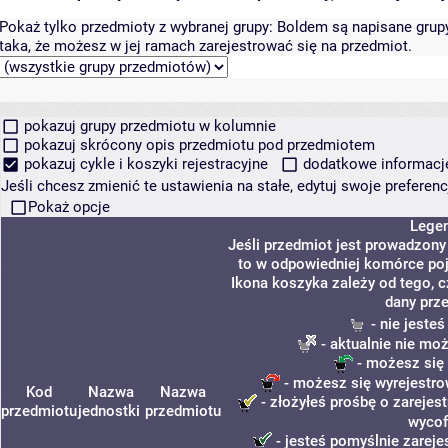
Pokaż tylko przedmioty z wybranej grupy:
Boldem są napisane grupy 
taka, że możesz w jej ramach zarejestrować się na przedmiot.
pokazuj grupy przedmiotu w kolumnie
pokazuj skrócony opis przedmiotu pod przedmiotem
pokazuj cykle i koszyki rejestracyjne
dodatkowe informacje 
Jeśli chcesz zmienić te ustawienia na stałe, edytuj swoje prefere
Pokaż opcje
Lege
Jeśli przedmiot jest prowadzon
to w odpowiedniej komórce poja
Ikona koszyka zależy od tego, 
dany prz
- nie jeste
- aktualnie nie moż
- możesz się 
- możesz się wyrejestro
Kod
Nazwa
Nazwa
- złożyłeś prośbę o zarejest
przedmiotu
jednostki
przedmiotu
wycof
- jesteś pomyślnie zareje