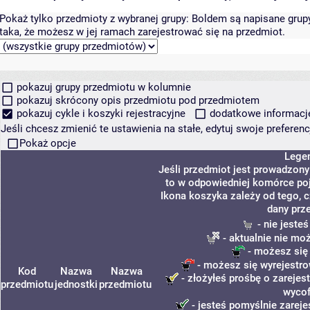
Pokaż tylko przedmioty z wybranej grupy:
Boldem są napisane grupy 
taka, że możesz w jej ramach zarejestrować się na przedmiot.
pokazuj grupy przedmiotu w kolumnie
pokazuj skrócony opis przedmiotu pod przedmiotem
pokazuj cykle i koszyki rejestracyjne
dodatkowe informacje 
Jeśli chcesz zmienić te ustawienia na stałe, edytuj swoje prefere
Pokaż opcje
Lege
Jeśli przedmiot jest prowadzon
to w odpowiedniej komórce poja
Ikona koszyka zależy od tego, 
dany prz
- nie jeste
- aktualnie nie mo
- możesz się
- możesz się wyrejestro
Kod
Nazwa
Nazwa
- złożyłeś prośbę o zarejest
przedmiotu
jednostki
przedmiotu
wycof
- jesteś pomyślnie zareje