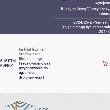
wyrejest
Kliknij na ikonę "i" przy kos
inform
2024/25-Z
- Semestr
(zajęcia mogą być semestraln
2024/
Instytut Inżynierii
Środowiska i
Biotechnologii
6.15.BTM-
Praca dyplomowa i
PDPED1
przygotowanie do
egzaminu
dyplomowego I