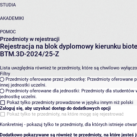
STUDIA
AKADEMIKI
POMOC
Przedmioty w rejestracji
Rejestracja na blok dyplomowy kierunku biot
BTM.3D-2024/25-Z
Lista uwzględnia również te przedmioty, które są chwilowo wyłączone
Filtry
Przedmioty oferowane przez jednostkę:
Przedmioty oferowane pr
innej jednostki uczelni.
Przedmioty oferowane dla jednostki:
Przedmioty dla studentów w
jednostkę uczelni.
Pokaż tylko przedmioty prowadzone w języku innym niż polski
Zaloguj się, aby uzyskać dostęp do dodatkowych opcji
Pokaż tylko te przedmioty, na które mogę się rejestrować
Konkretniej - pokazuj tylko te przedmioty, dla których istnieje otw
Dodatkowo pokazywane są również te przedmioty, na które jesteś ju