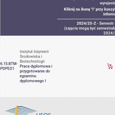
wyrejest
Kliknij na ikonę "i" przy kos
inform
2024/25-Z
- Semestr
(zajęcia mogą być semestraln
2024/
Instytut Inżynierii
Środowiska i
Biotechnologii
6.15.BTM-
Praca dyplomowa i
PDPED1
przygotowanie do
egzaminu
dyplomowego I