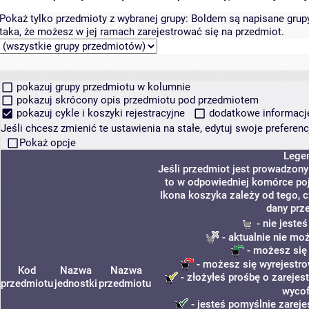
Pokaż tylko przedmioty z wybranej grupy:
Boldem są napisane grupy 
taka, że możesz w jej ramach zarejestrować się na przedmiot.
pokazuj grupy przedmiotu w kolumnie
pokazuj skrócony opis przedmiotu pod przedmiotem
pokazuj cykle i koszyki rejestracyjne
dodatkowe informacje 
Jeśli chcesz zmienić te ustawienia na stałe, edytuj swoje prefere
Pokaż opcje
Lege
Jeśli przedmiot jest prowadzon
to w odpowiedniej komórce poja
Ikona koszyka zależy od tego, 
dany prz
- nie jeste
- aktualnie nie mo
- możesz się
- możesz się wyrejestro
Kod
Nazwa
Nazwa
- złożyłeś prośbę o zarejest
przedmiotu
jednostki
przedmiotu
wycof
- jesteś pomyślnie zareje