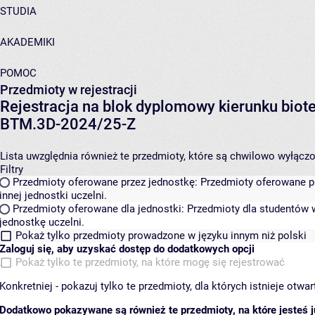
STUDIA
AKADEMIKI
POMOC
Przedmioty w rejestracji
Rejestracja na blok dyplomowy kierunku biot
BTM.3D-2024/25-Z
Lista uwzględnia również te przedmioty, które są chwilowo wyłączone
Filtry
Przedmioty oferowane przez jednostkę:
Przedmioty oferowane pr
innej jednostki uczelni.
Przedmioty oferowane dla jednostki:
Przedmioty dla studentów w
jednostkę uczelni.
Pokaż tylko przedmioty prowadzone w języku innym niż polski
Zaloguj się, aby uzyskać dostęp do dodatkowych opcji
Pokaż tylko te przedmioty, na które mogę się rejestrować
Konkretniej - pokazuj tylko te przedmioty, dla których istnieje otw
Dodatkowo pokazywane są również te przedmioty, na które jesteś ju