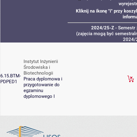
wyrejest
Kliknij na ikonę "i" przy kos
inform
2024/25-Z
- Semestr
(zajęcia mogą być semestraln
2024/
Instytut Inżynierii
Środowiska i
Biotechnologii
6.15.BTM-
Praca dyplomowa i
PDPED1
przygotowanie do
egzaminu
dyplomowego I