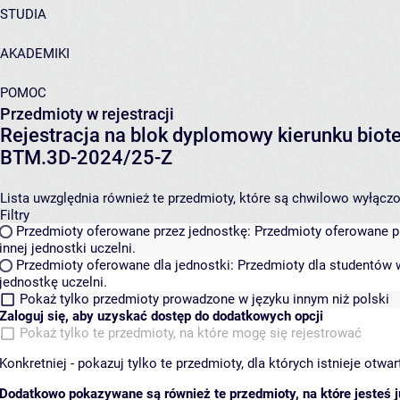
STUDIA
AKADEMIKI
POMOC
Przedmioty w rejestracji
Rejestracja na blok dyplomowy kierunku biot
BTM.3D-2024/25-Z
Lista uwzględnia również te przedmioty, które są chwilowo wyłączone
Filtry
Przedmioty oferowane przez jednostkę:
Przedmioty oferowane pr
innej jednostki uczelni.
Przedmioty oferowane dla jednostki:
Przedmioty dla studentów w
jednostkę uczelni.
Pokaż tylko przedmioty prowadzone w języku innym niż polski
Zaloguj się, aby uzyskać dostęp do dodatkowych opcji
Pokaż tylko te przedmioty, na które mogę się rejestrować
Konkretniej - pokazuj tylko te przedmioty, dla których istnieje otw
Dodatkowo pokazywane są również te przedmioty, na które jesteś ju