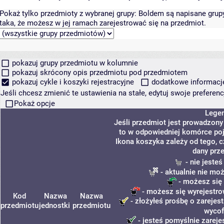
Pokaż tylko przedmioty z wybranej grupy:
Boldem są napisane grupy 
taka, że możesz w jej ramach zarejestrować się na przedmiot.
pokazuj grupy przedmiotu w kolumnie
pokazuj skrócony opis przedmiotu pod przedmiotem
pokazuj cykle i koszyki rejestracyjne
dodatkowe informacje 
Jeśli chcesz zmienić te ustawienia na stałe, edytuj swoje prefere
Pokaż opcje
Lege
Jeśli przedmiot jest prowadzon
to w odpowiedniej komórce poja
Ikona koszyka zależy od tego, 
dany prz
- nie jeste
- aktualnie nie moż
- możesz się 
- możesz się wyrejestro
Kod
Nazwa
Nazwa
- złożyłeś prośbę o zarejest
przedmiotu
jednostki
przedmiotu
wycof
- jesteś pomyślnie zareje