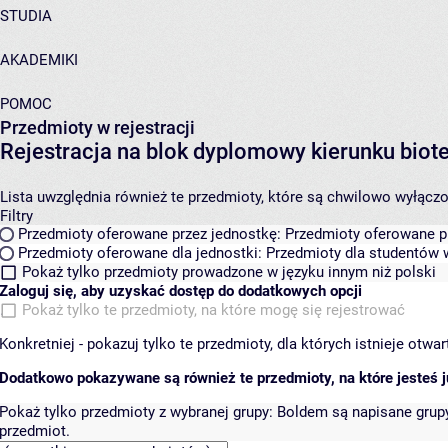
STUDIA
AKADEMIKI
POMOC
Przedmioty w rejestracji
Rejestracja na blok dyplomowy kierunku bio
Lista uwzględnia również te przedmioty, które są chwilowo wyłączone
Filtry
Przedmioty oferowane przez jednostkę:
Przedmioty oferowane pr
Przedmioty oferowane dla jednostki:
Przedmioty dla studentów w
Pokaż tylko przedmioty prowadzone w języku innym niż polski
Zaloguj się, aby uzyskać dostęp do dodatkowych opcji
Pokaż tylko te przedmioty, na które mogę się rejestrować
Konkretniej - pokazuj tylko te przedmioty, dla których istnieje otw
Dodatkowo pokazywane są również te przedmioty, na które jesteś ju
Pokaż tylko przedmioty z wybranej grupy:
Boldem są napisane grupy 
przedmiot.