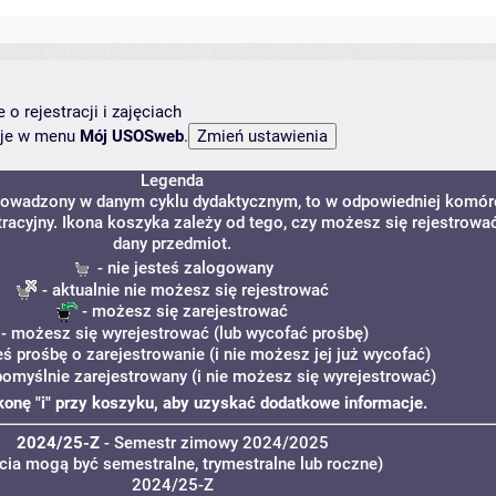
o rejestracji i zajęciach
ncje w menu
Mój USOSweb
.
Legenda
 prowadzony w danym cyklu dydaktycznym, to w odpowiedniej komór
tracyjny. Ikona koszyka zależy od tego, czy możesz się rejestrowa
dany przedmiot.
- nie jesteś zalogowany
- aktualnie nie możesz się rejestrować
- możesz się zarejestrować
- możesz się wyrejestrować (lub wycofać prośbę)
eś prośbę o zarejestrowanie (i nie możesz jej już wycofać)
pomyślnie zarejestrowany (i nie możesz się wyrejestrować)
ikonę "i" przy koszyku, aby uzyskać dodatkowe informacje.
2024/25-Z
- Semestr zimowy 2024/2025
ęcia mogą być semestralne, trymestralne lub roczne)
2024/25-Z