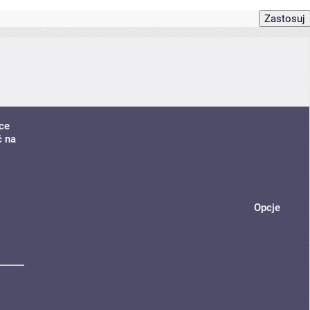
ce
ć na
Opcje