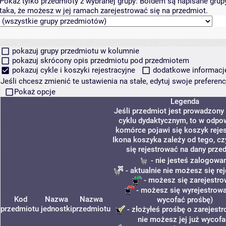
Pokaż tylko przedmioty z wybranej grupy:
Boldem są napisane grupy 
taka, że możesz w jej ramach zarejestrować się na przedmiot.
pokazuj grupy przedmiotu w kolumnie
pokazuj skrócony opis przedmiotu pod przedmiotem
pokazuj cykle i koszyki rejestracyjne
dodatkowe informacje 
Jeśli chcesz zmienić te ustawienia na stałe, edytuj swoje prefere
Pokaż opcje
Legenda
Jeśli przedmiot jest prowadzon
cyklu dydaktycznym, to w odpo
komórce pojawi się koszyk rejes
Ikona koszyka zależy od tego, c
się rejestrować na dany prze
- nie jesteś zalogowa
- aktualnie nie możesz się re
- możesz się zarejestr
- możesz się wyrejestrowa
Kod
Nazwa
Nazwa
wycofać prośbę)
przedmiotu
jednostki
przedmiotu
- złożyłeś prośbę o zarejestr
nie możesz jej już wycofa