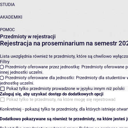
STUDIA
AKADEMIKI
POMOC
Przedmioty w rejestracji
Rejestracja na proseminarium na semestr 20
Lista uwzględnia również te przedmioty, które są chwilowo wyłączone
Filtry
Przedmioty oferowane przez jednostkę:
Przedmioty oferowane pr
innej jednostki uczelni.
Przedmioty oferowane dla jednostki:
Przedmioty dla studentów w
jednostkę uczelni.
Pokaż tylko przedmioty prowadzone w języku innym niż polski
Zaloguj się, aby uzyskać dostęp do dodatkowych opcji
Pokaż tylko te przedmioty, na które mogę się rejestrować
Konkretniej - pokazuj tylko te przedmioty, dla których istnieje otw
Dodatkowo pokazywane są również te przedmioty, na które jesteś ju