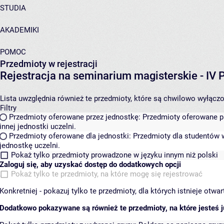
STUDIA
AKADEMIKI
POMOC
Przedmioty w rejestracji
Rejestracja na seminarium magisterskie - I
Lista uwzględnia również te przedmioty, które są chwilowo wyłączone
Filtry
Przedmioty oferowane przez jednostkę:
Przedmioty oferowane pr
innej jednostki uczelni.
Przedmioty oferowane dla jednostki:
Przedmioty dla studentów w
jednostkę uczelni.
Pokaż tylko przedmioty prowadzone w języku innym niż polski
Zaloguj się, aby uzyskać dostęp do dodatkowych opcji
Pokaż tylko te przedmioty, na które mogę się rejestrować
Konkretniej - pokazuj tylko te przedmioty, dla których istnieje otw
Dodatkowo pokazywane są również te przedmioty, na które jesteś ju