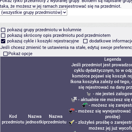
Pokaż tylko przedmioty z wybranej grupy:
Boldem są napisane grupy 
taka, że możesz w jej ramach zarejestrować się na przedmiot.
pokazuj grupy przedmiotu w kolumnie
pokazuj skrócony opis przedmiotu pod przedmiotem
pokazuj cykle i koszyki rejestracyjne
dodatkowe informacje 
Jeśli chcesz zmienić te ustawienia na stałe, edytuj swoje prefere
Pokaż opcje
Legenda
Jeśli przedmiot jest prowadz
cyklu dydaktycznym, to w od
komórce pojawi się koszyk rej
Ikona koszyka zależy od tego,
się rejestrować na dany pr
- nie jesteś zalogo
- aktualnie nie możesz się 
- możesz się zarejes
- możesz się wyrejestrować 
Kod
Nazwa
Nazwa
prośbę)
przedmiotu
jednostki
przedmiotu
- złożyłeś prośbę o zarejestr
możesz jej już wycof