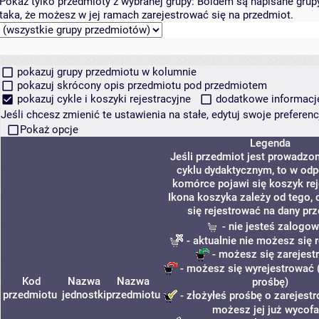
Pokaż tylko przedmioty z wybranej grupy:
Boldem są napisane grupy 
taka, że możesz w jej ramach zarejestrować się na przedmiot.
pokazuj grupy przedmiotu w kolumnie
pokazuj skrócony opis przedmiotu pod przedmiotem
pokazuj cykle i koszyki rejestracyjne
dodatkowe informacje 
Jeśli chcesz zmienić te ustawienia na stałe, edytuj swoje prefere
Pokaż opcje
Legenda
Jeśli przedmiot jest prowadzo
cyklu dydaktycznym, to w odp
komórce pojawi się koszyk rej
Ikona koszyka zależy od tego,
się rejestrować na dany pr
- nie jesteś zalogo
- aktualnie nie możesz się 
- możesz się zarejest
- możesz się wyrejestrować 
Kod
Nazwa
Nazwa
prośbę)
przedmiotu
jednostki
przedmiotu
- złożyłeś prośbę o zarejestr
możesz jej już wycofa