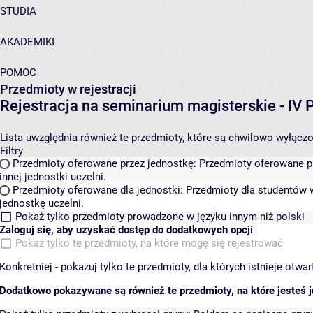
STUDIA
AKADEMIKI
POMOC
Przedmioty w rejestracji
Rejestracja na seminarium magisterskie - I
Lista uwzględnia również te przedmioty, które są chwilowo wyłączone
Filtry
Przedmioty oferowane przez jednostkę:
Przedmioty oferowane pr
innej jednostki uczelni.
Przedmioty oferowane dla jednostki:
Przedmioty dla studentów w
jednostkę uczelni.
Pokaż tylko przedmioty prowadzone w języku innym niż polski
Zaloguj się, aby uzyskać dostęp do dodatkowych opcji
Pokaż tylko te przedmioty, na które mogę się rejestrować
Konkretniej - pokazuj tylko te przedmioty, dla których istnieje otw
Dodatkowo pokazywane są również te przedmioty, na które jesteś ju