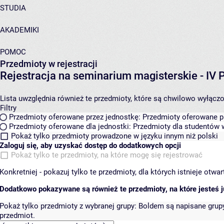
STUDIA
AKADEMIKI
POMOC
Przedmioty w rejestracji
Rejestracja na seminarium magisterskie - I
Lista uwzględnia również te przedmioty, które są chwilowo wyłączone
Filtry
Przedmioty oferowane przez jednostkę:
Przedmioty oferowane pr
Przedmioty oferowane dla jednostki:
Przedmioty dla studentów w
Pokaż tylko przedmioty prowadzone w języku innym niż polski
Zaloguj się, aby uzyskać dostęp do dodatkowych opcji
Pokaż tylko te przedmioty, na które mogę się rejestrować
Konkretniej - pokazuj tylko te przedmioty, dla których istnieje otw
Dodatkowo pokazywane są również te przedmioty, na które jesteś ju
Pokaż tylko przedmioty z wybranej grupy:
Boldem są napisane grupy 
przedmiot.