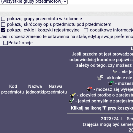
pokazuj grupy przedmiotu w kolumnie
pokazuj skrócony opis przedmiotu pod przedmiotem
pokazuj cykle i koszyki rejestracyjne
dodatkowe informacje 
Jeśli chcesz zmienić te ustawienia na stałe, edytuj swoje prefere
Pokaż opcje
Jeśli przedmiot jest prowadzo
odpowiedniej komórce pojawi si
zależy od tego, czy możesz 
- nie j
- aktualnie ni
- możesz
Kod
Nazwa
Nazwa
- możesz się wyreje
przedmiotu
jednostki
przedmiotu
- złożyłeś prośbę o zarejest
- jesteś pomyślnie zarejestr
Kliknij na ikonę "i" przy kosz
2023/24-L
- Se
(zajęcia mogą być semest
2