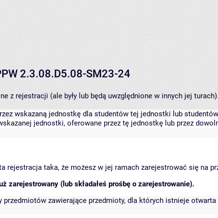
V PPW 2.3.08.D5.08-SM23-24
 z rejestracji (ale były lub będą uwzględnione w innych jej turach)
zez wskazaną jednostkę dla studentów tej jednostki lub studentów 
skazanej jednostki, oferowane przez tę jednostkę lub przez dowoln
arta rejestracja taka, że możesz w jej ramach zarejestrować się na p
ż zarejestrowany (lub składałeś prośbę o zarejestrowanie).
przedmiotów zawierające przedmioty, dla których istnieje otwarta 