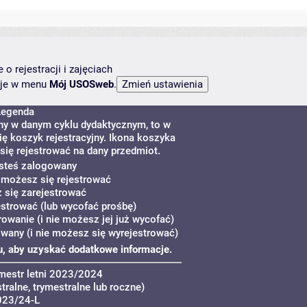
o rejestracji i zajęciach
ncje w menu
Mój USOSweb
.
Legenda
ny w danym cyklu dydaktycznym, to w
ę koszyk rejestracyjny. Ikona koszyka
się rejestrować na dany przedmiot.
esteś zalogowany
e możesz się rejestrować
 się zarejestrować
strować (lub wycofać prośbę)
rowanie (i nie możesz jej już wycofać)
owany (i nie możesz się wyrejestrować)
yku, aby uzyskać dodatkowe informacje.
mestr letni 2023/2024
ralne, trymestralne lub roczne)
023/24-L