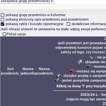
pokazuj grupy przedmiotu w kolumnie
pokazuj skrócony opis przedmiotu pod przedmiotem
pokazuj cykle i koszyki rejestracyjne
dodatkowe informacje 
Jeśli chcesz zmienić te ustawienia na stałe, edytuj swoje prefere
Pokaż opcje
Jeśli przedmiot jest prowadzo
odpowiedniej komórce pojawi si
zależy od tego, czy możesz 
- nie j
- aktualnie ni
- możesz
Kod
Nazwa
Nazwa
- możesz się wyreje
przedmiotu
jednostki
przedmiotu
- złożyłeś prośbę o zarejest
- jesteś pomyślnie zarejestr
Kliknij na ikonę "i" przy kosz
2023/24-L
- Se
(zajęcia mogą być semest
2