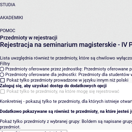
STUDIA
AKADEMIKI
POMOC
Przedmioty w rejestracji
Rejestracja na seminarium magisterskie - I
Lista uwzględnia również te przedmioty, które są chwilowo wyłączone
Filtry
Przedmioty oferowane przez jednostkę:
Przedmioty oferowane pr
Przedmioty oferowane dla jednostki:
Przedmioty dla studentów w
Pokaż tylko przedmioty prowadzone w języku innym niż polski
Zaloguj się, aby uzyskać dostęp do dodatkowych opcji
Pokaż tylko te przedmioty, na które mogę się rejestrować
Konkretniej - pokazuj tylko te przedmioty, dla których istnieje otw
Dodatkowo pokazywane są również te przedmioty, na które jesteś ju
Pokaż tylko przedmioty z wybranej grupy:
Boldem są napisane grupy 
przedmiot.