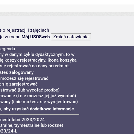
o rejestracji i zajęciach
ncje w menu
Mój USOSweb
.
Legenda
ny w danym cyklu dydaktycznym, to w
ę koszyk rejestracyjny. Ikona koszyka
się rejestrować na dany przedmiot.
esteś zalogowany
e możesz się rejestrować
 się zarejestrować
strować (lub wycofać prośbę)
rowanie (i nie możesz jej już wycofać)
owany (i nie możesz się wyrejestrować)
yku, aby uzyskać dodatkowe informacje.
mestr letni 2023/2024
ralne, trymestralne lub roczne)
023/24-L