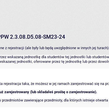
V PPW 2.3.08.D5.08-SM23-24
 z rejestracji (ale były lub będą uwzględnione w innych jej turach)
zez wskazaną jednostkę dla studentów tej jednostki lub studentów 
skazanej jednostki, oferowane przez tę jednostkę lub przez dowoln
arta rejestracja taka, że możesz w jej ramach zarejestrować się na p
ż zarejestrowany (lub składałeś prośbę o zarejestrowanie).
przedmiotów zawierające przedmioty, dla których istnieje otwarta 