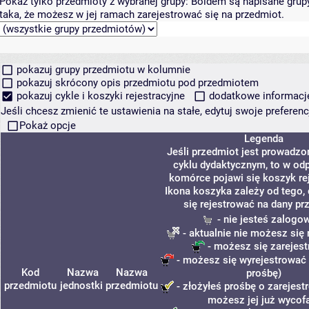
Pokaż tylko przedmioty z wybranej grupy:
Boldem są napisane grupy 
taka, że możesz w jej ramach zarejestrować się na przedmiot.
pokazuj grupy przedmiotu w kolumnie
pokazuj skrócony opis przedmiotu pod przedmiotem
pokazuj cykle i koszyki rejestracyjne
dodatkowe informacje 
Jeśli chcesz zmienić te ustawienia na stałe, edytuj swoje prefere
Pokaż opcje
Legenda
Jeśli przedmiot jest prowadz
cyklu dydaktycznym, to w od
komórce pojawi się koszyk rej
Ikona koszyka zależy od tego,
się rejestrować na dany pr
- nie jesteś zalogo
- aktualnie nie możesz się 
- możesz się zarejes
- możesz się wyrejestrować 
Kod
Nazwa
Nazwa
prośbę)
przedmiotu
jednostki
przedmiotu
- złożyłeś prośbę o zarejestr
możesz jej już wycof