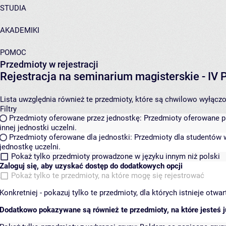
STUDIA
AKADEMIKI
POMOC
Przedmioty w rejestracji
Rejestracja na seminarium magisterskie - I
Lista uwzględnia również te przedmioty, które są chwilowo wyłączone
Filtry
Przedmioty oferowane przez jednostkę:
Przedmioty oferowane pr
innej jednostki uczelni.
Przedmioty oferowane dla jednostki:
Przedmioty dla studentów w
jednostkę uczelni.
Pokaż tylko przedmioty prowadzone w języku innym niż polski
Zaloguj się, aby uzyskać dostęp do dodatkowych opcji
Pokaż tylko te przedmioty, na które mogę się rejestrować
Konkretniej - pokazuj tylko te przedmioty, dla których istnieje otw
Dodatkowo pokazywane są również te przedmioty, na które jesteś ju