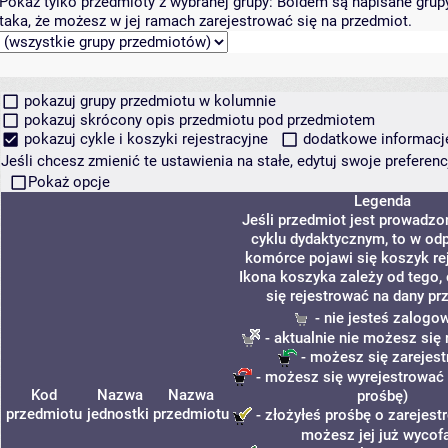
Pokaż tylko przedmioty z wybranej grupy:
Boldem są napisane grupy 
taka, że możesz w jej ramach zarejestrować się na przedmiot.
pokazuj grupy przedmiotu w kolumnie
pokazuj skrócony opis przedmiotu pod przedmiotem
pokazuj cykle i koszyki rejestracyjne
dodatkowe informacje 
Jeśli chcesz zmienić te ustawienia na stałe, edytuj swoje prefere
Pokaż opcje
Legenda
Jeśli przedmiot jest prowadz
cyklu dydaktycznym, to w od
komórce pojawi się koszyk rej
Ikona koszyka zależy od tego,
się rejestrować na dany pr
- nie jesteś zalogo
- aktualnie nie możesz się 
- możesz się zarejes
- możesz się wyrejestrować 
Kod
Nazwa
Nazwa
prośbę)
przedmiotu
jednostki
przedmiotu
- złożyłeś prośbę o zarejestr
możesz jej już wycof