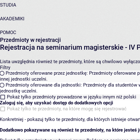
STUDIA
AKADEMIKI
POMOC
Przedmioty w rejestracji
Rejestracja na seminarium magisterskie - I
Lista uwzględnia również te przedmioty, które są chwilowo wyłączone
Filtry
Przedmioty oferowane przez jednostkę:
Przedmioty oferowane pr
innej jednostki uczelni.
Przedmioty oferowane dla jednostki:
Przedmioty dla studentów w
jednostkę uczelni.
Pokaż tylko przedmioty prowadzone w języku innym niż polski
Zaloguj się, aby uzyskać dostęp do dodatkowych opcji
Pokaż tylko te przedmioty, na które mogę się rejestrować
Konkretniej - pokazuj tylko te przedmioty, dla których istnieje otw
Dodatkowo pokazywane są również te przedmioty, na które jesteś ju