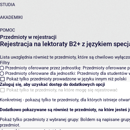
STUDIA
AKADEMIKI
POMOC
Przedmioty w rejestracji
Rejestracja na lektoraty B2+ z językiem s
Lista uwzględnia również te przedmioty, które są chwilowo wyłączone
Filtry
Przedmioty oferowane przez jednostkę:
Przedmioty oferowane pr
Przedmioty oferowane dla jednostki:
Przedmioty dla studentów w
Pokaż tylko przedmioty prowadzone w języku innym niż polski
Zaloguj się, aby uzyskać dostęp do dodatkowych opcji
Pokaż tylko te przedmioty, na które mogę się rejestrować
Konkretniej - pokazuj tylko te przedmioty, dla których istnieje otw
Dodatkowo pokazywane są również te przedmioty, na które jesteś ju
Pokaż tylko przedmioty z wybranej grupy:
Boldem są napisane grupy 
przedmiot.