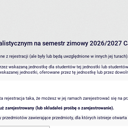
pecjalistycznym na semestr zimowy 2026/202
 z rejestracji (ale były lub będą uwzględnione w innych jej turach)
zez wskazaną jednostkę dla studentów tej jednostki lub studentów 
skazanej jednostki, oferowane przez tę jednostkę lub przez dowoln
arta rejestracja taka, że możesz w jej ramach zarejestrować się na p
ż zarejestrowany (lub składałeś prośbę o zarejestrowanie).
przedmiotów zawierające przedmioty, dla których istnieje otwarta 