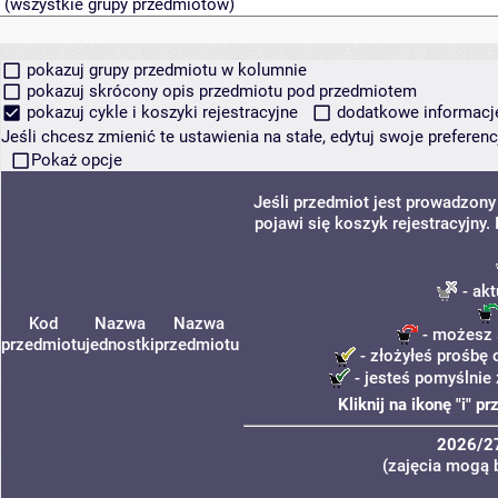
pokazuj grupy przedmiotu w kolumnie
pokazuj skrócony opis przedmiotu pod przedmiotem
pokazuj cykle i koszyki rejestracyjne
dodatkowe informacje 
Jeśli chcesz zmienić te ustawienia na stałe, edytuj swoje prefere
Pokaż opcje
Jeśli przedmiot jest prowadzon
pojawi się koszyk rejestracyjny
- akt
Kod
Nazwa
Nazwa
- możesz s
przedmiotu
jednostki
przedmiotu
- złożyłeś prośbę 
- jesteś pomyślnie 
Kliknij na ikonę "i" 
2026/2
(zajęcia mogą b