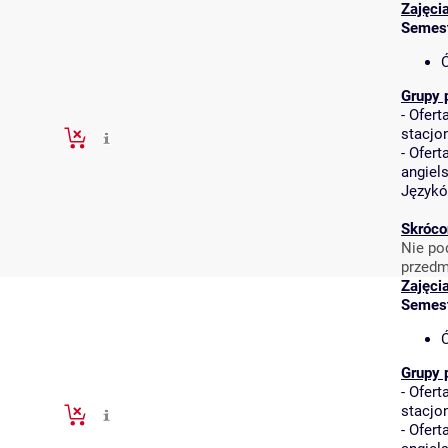
Zajęci
Semes
Ć
Grupy 
-
Ofert
stacjo
-
Ofert
angiel
Język
Skróco
Nie po
przedm
Zajęci
Semes
Ć
Grupy 
-
Ofert
stacjo
-
Ofert