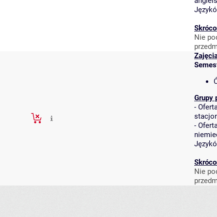
angiel
Język
Skróco
Nie po
przedm
Zajęci
Semes
Ć
Grupy 
-
Ofert
stacjo
-
Ofert
niemie
Język
Skróco
Nie po
przedm