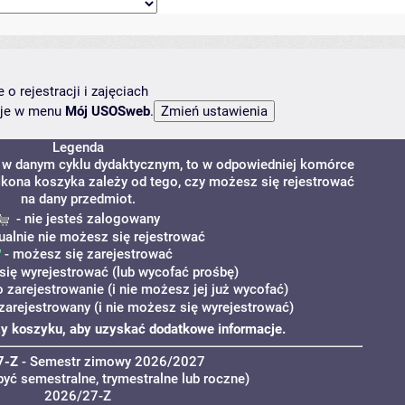
o rejestracji i zajęciach
ncje w menu
Mój USOSweb
.
Legenda
y w danym cyklu dydaktycznym, to w odpowiedniej komórce
. Ikona koszyka zależy od tego, czy możesz się rejestrować
na dany przedmiot.
- nie jesteś zalogowany
ualnie nie możesz się rejestrować
- możesz się zarejestrować
ię wyrejestrować (lub wycofać prośbę)
o zarejestrowanie (i nie możesz jej już wycofać)
zarejestrowany (i nie możesz się wyrejestrować)
przy koszyku, aby uzyskać dodatkowe informacje.
7-Z
- Semestr zimowy 2026/2027
yć semestralne, trymestralne lub roczne)
2026/27-Z