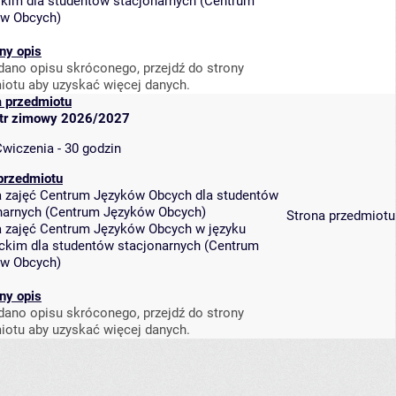
skim dla studentów stacjonarnych
(
Centrum
ów Obcych
)
ny opis
dano opisu skróconego, przejdź do strony
iotu aby uzyskać więcej danych.
a przedmiotu
tr zimowy 2026/2027
wiczenia - 30 godzin
przedmiotu
a zajęć Centrum Języków Obcych dla studentów
narnych
(
Centrum Języków Obcych
)
Strona przedmiotu
a zajęć Centrum Języków Obcych w języku
ckim dla studentów stacjonarnych
(
Centrum
ów Obcych
)
ny opis
dano opisu skróconego, przejdź do strony
iotu aby uzyskać więcej danych.